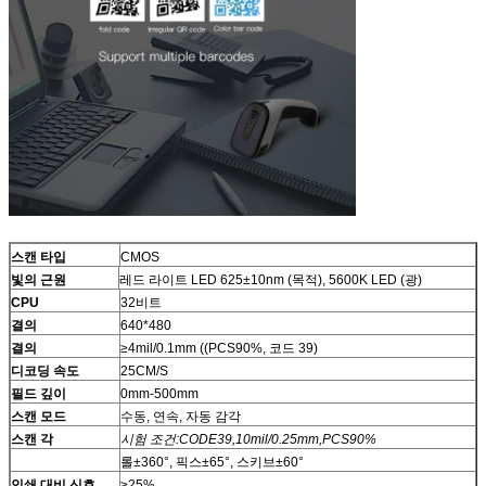
스캔 타입
CMOS
빛의 근원
레드 라이트 LED 625±10nm (목적), 5600K LED (광)
CPU
32비트
결의
640*480
결의
≥4mil/0.1mm ((PCS90%, 코드 39)
디코딩 속도
25CM/S
필드 깊이
0mm-500mm
스캔 모드
수동, 연속, 자동 감각
스캔 각
시험 조건:CODE39,10mil/0.25mm,PCS90%
롤±360°, 픽스±65°, 스키브±60°
인쇄 대비 신호
≥25%