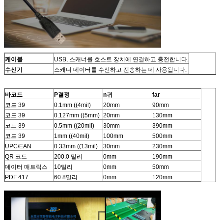
케이블
USB, 스캐너를 호스트 장치에 연결하고 충전합니다.
수신기
스캐너 데이터를 수신하고 전송하는 데 사용됩니다.
바코드
P
결정
n
귀
f
ar
코드 39
0.1mm ((4mil)
20mm
90mm
코드 39
0.127mm ((5mm)
20mm
130mm
코드 39
0.5mm ((20mil)
30mm
390mm
코드 39
1mm ((40mil)
100mm
500mm
UPC/EAN
0.33mm ((13mil)
30mm
230mm
QR 코드
200.0 밀리
0mm
190mm
데이터 매트릭스
10밀리
0mm
50mm
PDF 417
60.8밀리
0mm
120mm