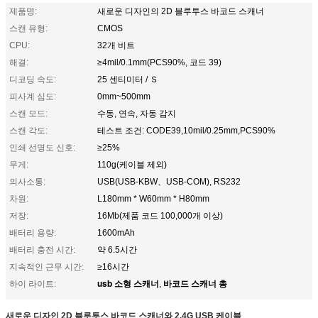
제품명:
새로운 디자인의 2D 블루투스 바코드 스캐너
스캔 유형:
CMOS
CPU:
32개 비트
해결:
≥4mil/0.1mm(PCS90%, 코드 39)
디코딩 속도:
25 센티미터 / Ｓ
피사계 심도:
0mm~500mm
스캔 모드:
수동, 연속, 자동 감지
스캔 각도:
테스트 조건: CODE39,10mil/0.25mm,PCS90%
인쇄 선명도 신호:
≥25%
무게:
110g(케이블 제외)
의사소통:
USB(USB-KBW、USB-COM), RS232
차원:
L180mm * W60mm * H80mm
저장:
16Mb(제품 코드 100,000개 이상)
배터리 용량:
1600mAh
배터리 충전 시간:
약 6.5시간
지속적인 근무 시간:
≥16시간
usb 소형 스캐너
바코드 스캐너 총
하이 라이트:
,
새로운 디자인 2D 블루투스 바코드 스캐너와 2.4G USB 케이블