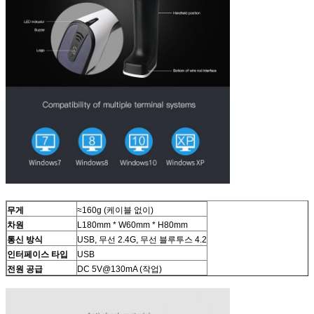
무게
≈160g (케이블 없이)
차원
L180mm * W60mm * H80mm
통신 방식
USB, 무선 2.4G, 무선 블루투스 4.2
인터페이스 타입
USB
전원 공급
DC 5V@130mA (작업)