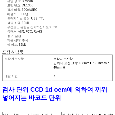
유명 상표:
DYscan
모델 번호:
DE1300
검사 비율:
300배/SEC
해결책:
1500년
인터페이스 유형:
USB, TTL
색깔 조금:
32bit
구성요소 유형을 검사하십시오:
CCD
증명서:
세륨, FCC, RoHS
항구:
심천
제품 상태:
주식
색 심도:
32bit
포장 & 납품
포장 세부사항
포장 세부사항
단 하나 포장 크기: 188mm L * 95mm W *
40mm H
배달 시간
7
검사 단위 CCD 1d oem에 의하여 끼워
넣어지는 바코드 단위