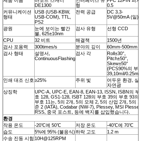
제품 이름
바코드 스캐너
인터페이스 유
FFC 12PIN 피치
DE1300
형
0.5
커뮤니케이션
USB (USB-KBW,
전력 공급
DC 3.3-
형태
USB-COM), TTL,
5V@50mA (일)
PS2
광원
눈에 보이는 빨간
검사 유형
선형 CCD
불, 625±10nm
CPU
32 비트
해결책
1500년
검사 포용력
300times/s
분야의 깊이
60mm-500mm
검사 형태
설명서,
검사 각
Roll±30°,
ContinuousFlashing
Pitch±50°,
Skew±50°
(PCS90%의 부
39,10mil/0.25m
인쇄 대조 신호
≥25%
주위 빛
어두운 환경, 실
자연광
상징학
UPC-A, UPC-E, EAN-8, EAN-13, ISSN, ISBN의 부
호 128, GS1-128, ISBT 128의 부호 39의 부호 93의
부호 11는, 5의 2개, 5의 모체 2, 5의 산업 2개, 5의 
준 2 (IATA), Codabar (NW-7), Plessey, MSI Plessey
RSS, 중국 포스트, 등에 백지를 삽입했습니다.
환경
작용 온도
-20℃에 50℃
저장 온도
-40℃에 70℃
습도
5%에 95% (불응식)
하락 고도
1.2 m
수송 진동 시험
10H@125RPM