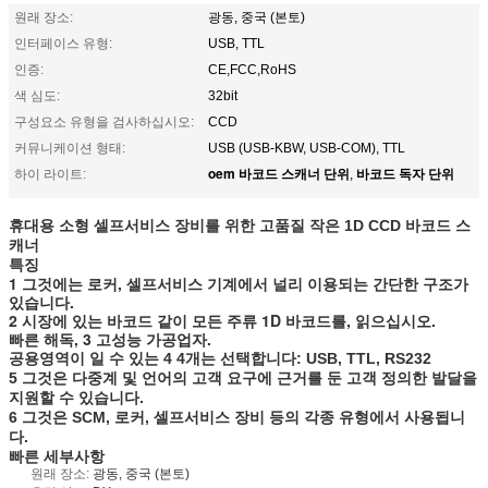
원래 장소:
광동, 중국 (본토)
인터페이스 유형:
USB, TTL
인증:
CE,FCC,RoHS
색 심도:
32bit
구성요소 유형을 검사하십시오:
CCD
커뮤니케이션 형태:
USB (USB-KBW, USB-COM), TTL
oem 바코드 스캐너 단위
바코드 독자 단위
하이 라이트:
,
휴대용 소형 셀프서비스 장비를 위한 고품질 작은 1D CCD 바코드 스
캐너
특징
1 그것에는 로커, 셀프서비스 기계에서 널리 이용되는 간단한 구조가
있습니다.
2 시장에 있는 바코드 같이 모든 주류 1D 바코드를, 읽으십시오.
빠른 해독, 3 고성능 가공업자.
공용영역이 일 수 있는 4 4개는 선택합니다: USB, TTL, RS232
5 그것은 다중계 및 언어의 고객 요구에 근거를 둔 고객 정의한 발달을
지원할 수 있습니다.
6 그것은 SCM, 로커, 셀프서비스 장비 등의 각종 유형에서 사용됩니
다.
빠른 세부사항
원래 장소:
광동, 중국 (본토)