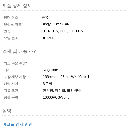
제품 상세 정보
원래 장소:
중국
브랜드 이름:
Dingyu/ DY SCAN
인증:
CE, ROHS, FCC, IEC, FDA
모델 번호:
DE1300
결제 및 배송 조건
최소 주문 수량:
1
가격:
Negotiate
포장 세부 사항:
188mm L * 95mm W * 40mm H
배달 시간:
3-7 일
지불 조건:
전신환, 페이팔, 알리바바
공급 능력:
10000PCS/Month
설명
바코드 검사 엔진