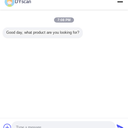
DYscan
바코드 검사 엔진
더 많은 것
7:08 PM
Good day, what product are you looking for?
디드 1D
640*480 해상도,
컴팩트 바코드 스
비용 효율적인 임
고성능 1D
드 스캐너
25cm/S 스캔 속도,
캔 엔진 1 년 보증
베디드 2D CMOS
코드 스
R 여권 및
4mil/0.1mm 판독
1.2m 떨어 뜨림 높
바코드 스캔 엔진,
3.5g 무
캔 기능
정밀도의 소형 2D
이와 신뢰성 스캔
65cm/S 스캔 속도
트 22mm
바코드 스캔 엔진
을 위해 3.5g 무게
와 3mil/0.076mm
14.6mm
판독 정확도
11.3mm
언어를 바꾸십시오
Korean
홈
|
우리에 대하여
|
연락주세요
|
사이트맵
|
Privacy Policy
탁상용 전망
Copyright © 2018 - 2026 Shenzhen DYscan Technology Co., Ltd.
All rights reserved.