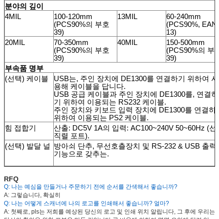
분야의 깊이
4MIL
100-120mm
13MIL
60-240mm
(PCS90%의 부호
(PCS90%, EAN
39)
13)
20MIL
70-350mm
40MIL
150-500mm
(PCS90%의 부호
(PCS90%의 부
39)
39)
부속품 명부
(선택) 케이블
USB는, 주인 장치에 DE1300를 연결하기 위하여 사
용해 케이블을 답니다.
USB 공급 케이블과 주인 장치에 DE1300를, 연결하
기 위하여 이용되는 RS232 케이블.
주인 장치와 키보드 입력 장치에 DE1300를 연결하
위하여 이용되는 PS2 케이블.
힘 접합기
산출: DC5V 1A의 입력: AC100~240V 50~60Hz (
직렬 포트).
(선택) 발달 널
방아쇠 단추, 무선호츨장치 및 RS-232 & USB 출력
기능으로 갖추는.
RFQ
Q: 나는 예심을 만들거나 주문하기 전에 순서를 간색해서 좋습니까?
A: 그렇습니다, 확실히
Q: 나는 어떻게 스캐너에 나의 로고를 인쇄해서 좋습니까? 얼마?
A: 첫째로, pls는 저희를 예상된 당신의 로고 및 인쇄 위치 알립니다, 그 후에 우리는