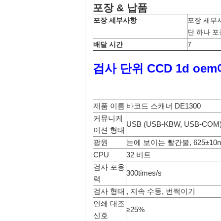
포장 & 납품
포장 세부사항
포장 세부
단 하나 포장 
배달 시간
7
검사 단위 CCD 1d o
제품 이름
바코드 스캐너 DE1300
커뮤니케
USB (USB-KBW, USB-COM),
이션 형태
광원
눈에 보이는 빨간불, 625±10
CPU
32 비트
검사 포용
300times/s
력
검사 형태
, 지속 수동, 번쩍이기
인쇄 대조
≥25%
신호