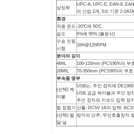
UPC-A, UPC-E, EAN-8, EA
상징학
의 산업 2개, 5의 기준 2 (IATA
환경
작용 온도
-20℃에 50℃
습도
5%에 95% (불응식)
수송 진동
10H@125RPM
시험
분야의 깊이
4MIL
100-120mm (PCS90%의 부호
20MIL
70-350mm (PCS90%의 부호 
부속품 명부
USB는, 주인 장치에 DE13
(선택) 케
USB 공급 케이블과 주인 장치
이블
주인 장치와 키보드 입력 장치
힘 접합기
산출: DC5V 1A의 입력: AC10
(선택) 발
방아쇠 단추, 무선호츨장치 및 
달 널