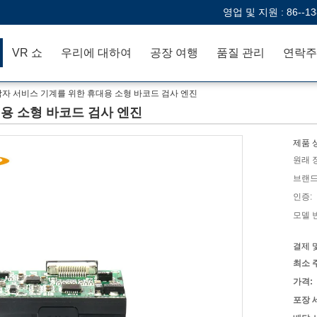
영업 및 지원 :
86--1
VR 쇼
우리에 대하여
공장 여행
품질 관리
연락주
각자 서비스 기계를 위한 휴대용 소형 바코드 검사 엔진
용 소형 바코드 검사 엔진
제품 
원래 
브랜드
인증:
모델 
결제 
최소 
가격:
포장 