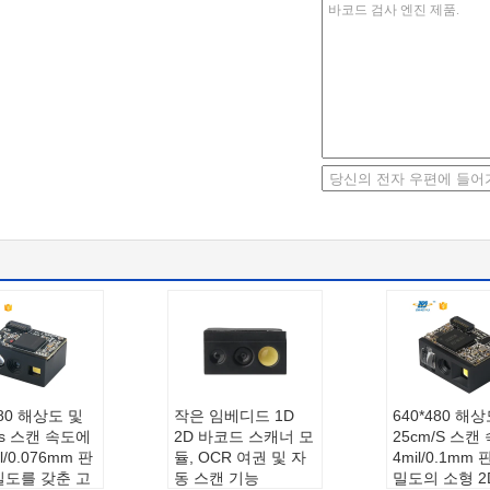
480 해상도 및
작은 임베디드 1D
640*480 해상
/s 스캔 속도에
2D 바코드 스캐너 모
25cm/S 스캔 
l/0.076mm 판
듈, OCR 여권 및 자
4mil/0.1mm
밀도를 갖춘 고
동 스캔 기능
밀도의 소형 2