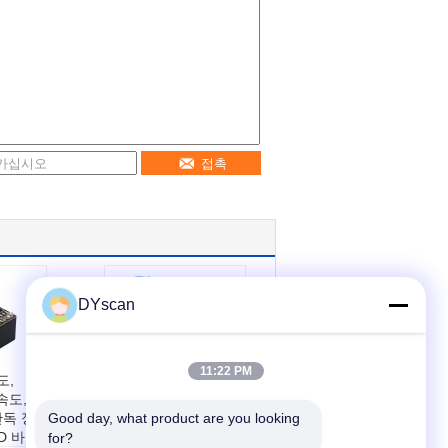
접촉
DYscan
11:22 PM
도,
컴팩트 바코드 스캔
속도,
엔진 1 년 보증 1.2m
 판독 정
Good day, what product are you looking 
떨어 뜨림 높이와 신
D 바코
뢰성 스캔을 위해
for?