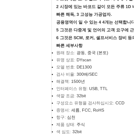
2 시장에 있는 바코드 같이 모든 주류 1D
빠른 해독, 3 고성능 가공업자.
공용영역이 일 수 있는 4 4개는 선택합니다: U
5 그것은 다중계 및 언어의 고객 요구에 
6 그것은 SCM, 로커, 셀프서비스 장비 
빠른 세부사항
원래 장소:
광동, 중국 (본토)
유명 상표:
DYscan
모델 번호:
DE1300
검사 비율:
300배/SEC
해결책:
1500년
인터페이스 유형:
USB, TTL
색깔 조금:
32bit
구성요소 유형을 검사하십시오:
CCD
증명서:
세륨, FCC, RoHS
항구:
심천
제품 상태:
주식
색 심도:
32bit