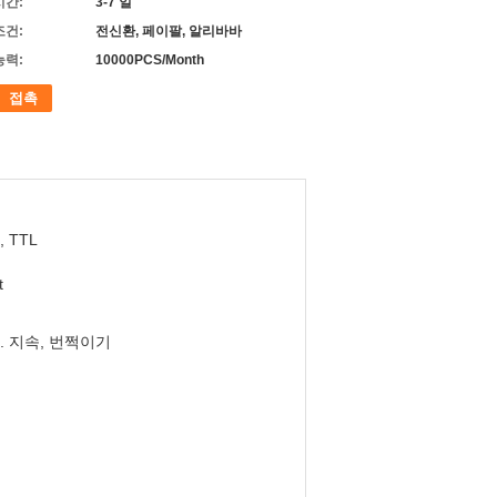
시간:
3-7 일
조건:
전신환, 페이팔, 알리바바
능력:
10000PCS/Month
접촉
, TTL
t
. 지속, 번쩍이기