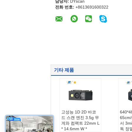
담당자:
DYscan
전화 번호:
+8613691600322
기타 제품
고성능 1D 2D 바코
640*
드 스캔 엔진 3.5g 무
65cm
게와 컴팩트 22mm L
서 3mi
* 14.6mm W *
독 정