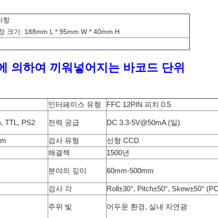
사항
크기: 188mm L * 95mm W * 40mm H
em에 의하여 끼워넣어지는 바코드 단위
인터페이스 유형
FFC 12PIN 피치 0.5
 TTL, PS2
전력 공급
DC 3.3-5V@50mA (일)
nm
검사 유형
선형 CCD
해결책
1500년
분야의 깊이
60mm-500mm
검사 각
Roll±30°, Pitch±50°, Skew±50° 
주위 빛
어두운 환경, 실내 자연광