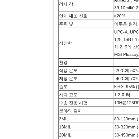
Roll±30°, 
검사 각
39,10mil/0.
인쇄 대조 신호
≥20%
주위 빛
어두운 환경,
UPC-A, UPC
128, ISBT
상징학
체 2, 5의 산업
MSI Ples
환경
작용 온도
-20℃에 50
저장 온도
-40℃에 70
습도
5%에 95% 
하락 고도
1.2 미터
수송 진동 시험
10H@125R
분야의 깊이
3MIL
80-120mm 
13MIL
30-320mm (
20MIL
30-450mm 