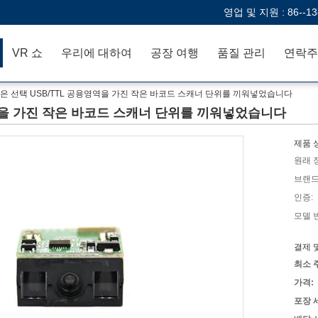
영업 및 지원 :
86--1
VR 쇼
우리에 대하여
공장 여행
품질 관리
연락주
은 선택 USB/TTL 공용영역을 가진 작은 바코드 스캐너 단위를 끼워넣었습니다
역을 가진 작은 바코드 스캐너 단위를 끼워넣었습니다
제품 
원래 
브랜드
인증:
모델 
결제 
최소 
가격:
포장 