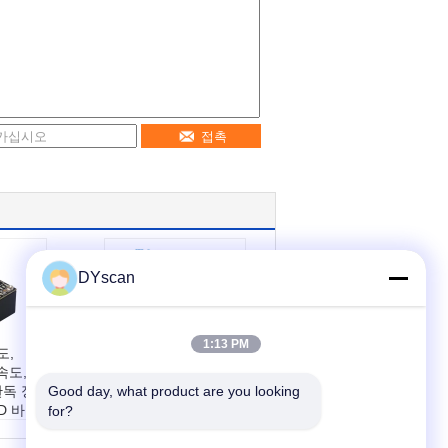
접촉
DYscan
1:13 PM
도,
컴팩트 바코드 스캔
속도,
엔진 1 년 보증 1.2m
 판독 정
Good day, what product are you looking 
떨어 뜨림 높이와 신
D 바코
뢰성 스캔을 위해
for?
3.5g 무게