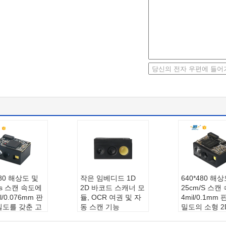
480 해상도 및
작은 임베디드 1D
640*480 해상
/s 스캔 속도에
2D 바코드 스캐너 모
25cm/S 스캔 
l/0.076mm 판
듈, OCR 여권 및 자
4mil/0.1mm
밀도를 갖춘 고
동 스캔 기능
밀도의 소형 2
2D 바코드 스캐
모델번호:
DE2390
드 스캔 엔진