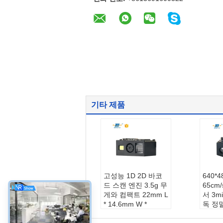
기타 제품
고성능 1D 2D 바코
640*
드 스캔 엔진 3.5g 무
65cm
게와 컴팩트 22mm L
서 3mi
* 14.6mm W *
독 정
11.3mm H 차원
성능 