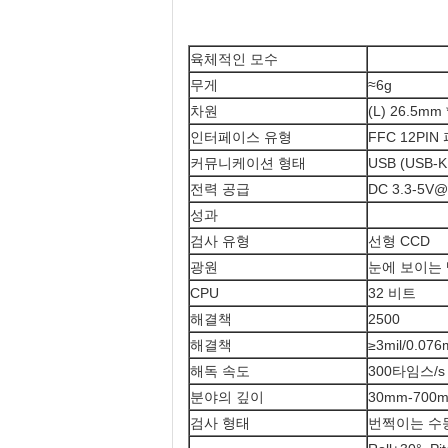
육체적인 모수
무게
≈6g
차원
(L) 26.5mm 
인터페이스 유형
FFC 12PIN 
커뮤니케이션 형태
USB (USB-K
전력 공급
DC 3.3-5V@
성과
검사 유형
선형 CCD
광원
눈에 보이는 빨
CPU
32 비트
해결책
2500
해결책
≥3mil/0.0
해독 속도
300타임스/s
분야의 깊이
30mm-700
검사 형태
번쩍이는 수동