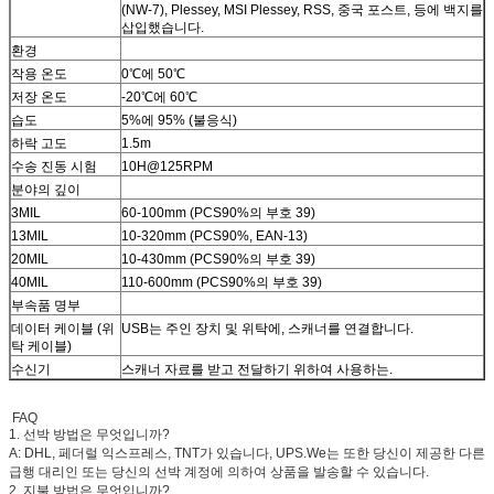
(NW-7), Plessey, MSI Plessey, RSS, 중국 포스트, 등에 백지를
삽입했습니다.
환경
작용 온도
0℃에 50℃
저장 온도
-20℃에 60℃
습도
5%에 95% (불응식)
하락 고도
1.5m
수송 진동 시험
10H@125RPM
분야의 깊이
3MIL
60-100mm (PCS90%의 부호 39)
13MIL
10-320mm (PCS90%, EAN-13)
20MIL
10-430mm (PCS90%의 부호 39)
40MIL
110-600mm (PCS90%의 부호 39)
부속품 명부
데이터 케이블 (위
USB는 주인 장치 및 위탁에, 스캐너를 연결합니다.
탁 케이블)
수신기
스캐너 자료를 받고 전달하기 위하여 사용하는.
FAQ
1. 선박 방법은 무엇입니까?
A: DHL, 페더럴 익스프레스, TNT가 있습니다, UPS.We는 또한 당신이 제공한 다른
급행 대리인 또는 당신의 선박 계정에 의하여 상품을 발송할 수 있습니다.
2. 지불 방법은 무엇입니까?