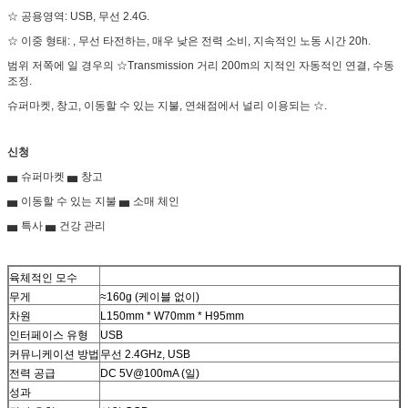
☆ 공용영역: USB, 무선 2.4G.
☆ 이중 형태: , 무선 타전하는, 매우 낮은 전력 소비, 지속적인 노동 시간 20h.
범위 저쪽에 일 경우의 ☆Transmission 거리 200m의 지적인 자동적인 연결, 수동
조정.
슈퍼마켓, 창고, 이동할 수 있는 지불, 연쇄점에서 널리 이용되는 ☆.
신청
▅ 슈퍼마켓 ▅ 창고
▅ 이동할 수 있는 지불 ▅ 소매 체인
▅ 특사 ▅ 건강 관리
육체적인 모수
무게
≈160g (케이블 없이)
차원
L150mm * W70mm * H95mm
인터페이스 유형
USB
커뮤니케이션 방법
무선 2.4GHz, USB
전력 공급
DC 5V@100mA (일)
성과