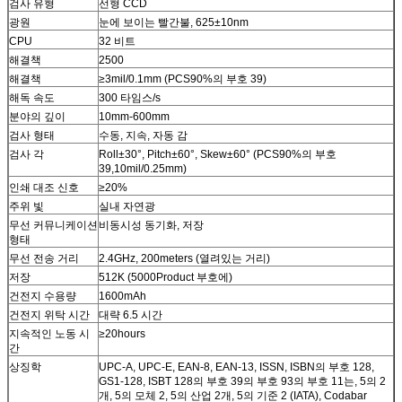
검사 유형
선형 CCD
광원
눈에 보이는 빨간불, 625±10nm
CPU
32 비트
해결책
2500
해결책
≥3mil/0.1mm (PCS90%의 부호 39)
해독 속도
300 타임스/s
분야의 깊이
10mm-600mm
검사 형태
수동, 지속, 자동 감
검사 각
Roll±30°, Pitch±60°, Skew±60° (PCS90%의 부호
39,10mil/0.25mm)
인쇄 대조 신호
≥20%
주위 빛
실내 자연광
무선 커뮤니케이션
비동시성 동기화, 저장
형태
무선 전송 거리
2.4GHz, 200meters (열려있는 거리)
저장
512K (5000Product 부호에)
건전지 수용량
1600mAh
건전지 위탁 시간
대략 6.5 시간
지속적인 노동 시
≥20hours
간
상징학
UPC-A, UPC-E, EAN-8, EAN-13, ISSN, ISBN의 부호 128,
GS1-128, ISBT 128의 부호 39의 부호 93의 부호 11는, 5의 2
개, 5의 모체 2, 5의 산업 2개, 5의 기준 2 (IATA), Codabar