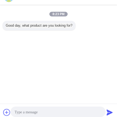
무선 바코드 스캐너
더 많은 것
8:23 PM
Good day, what product are you looking for?
1D 2D
Wireless
DI9010-2D
무선 블루투스 바
CMOS 2.
코드 스캐
Bluetooth
Wireless
코드 스캐너
바코드 
너
Barcode Scanner
Bluetooth
DI9010C-2D 웨어
1D 2D QR Reader
Barcode Scanner
러블 핑거 QR 리더
30m Range
300 Scans/Sec
언어를 바꾸십시오
Korean
홈
|
우리에 대하여
|
연락주세요
|
사이트맵
|
Privacy Policy
탁상용 전망
Copyright © 2018 - 2026 Shenzhen DYscan Technology Co., Ltd.
All rights reserved.
잡담
견적 요청