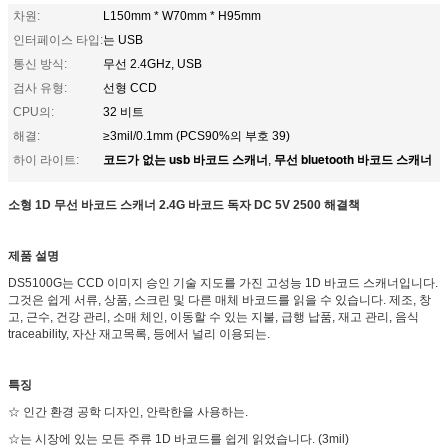
차원:
L150mm * W70mm * H95mm
인터페이스 타입:
는 USB
통신 방식:
무선 2.4GHz, USB
검사 유형:
선형 CCD
CPU의:
32 비트
해결:
≥3mil/0.1mm (PCS90%의 부호 39)
코드가 없는 usb 바코드 스캐너
무선 bluetooth 바코드 스캐너
하이 라이트:
,
소형 1D 무선 바코드 스캐너 2.4G 바코드 독자 DC 5V 2500 해결책
제품 설명
DS5100G는 CCD 이미지 승인 기술 지도를 가진 고성능 1D 바코드 스캐너입니다.
그것은 쉽게 서류, 상품, 스크린 및 다른 매체 바코드를 읽을 수 있습니다. 제조, 창
고, 근수, 건강 관리, 소매 체인, 이동할 수 있는 지불, 급행 납품, 재고 관리, 음식
traceability, 자산 재고목록, 등에서 널리 이용되는.
특징
☆ 인간 환경 공학 디자인, 안락한을 사용하는.
☆는 시장에 있는 모든 주류 1D 바코드를 쉽게 읽었습니다. (3mil)