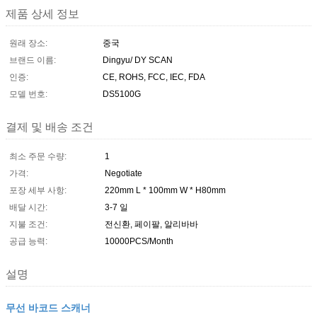
제품 상세 정보
원래 장소:
중국
브랜드 이름:
Dingyu/ DY SCAN
인증:
CE, ROHS, FCC, IEC, FDA
모델 번호:
DS5100G
결제 및 배송 조건
최소 주문 수량:
1
가격:
Negotiate
포장 세부 사항:
220mm L * 100mm W * H80mm
배달 시간:
3-7 일
지불 조건:
전신환, 페이팔, 알리바바
공급 능력:
10000PCS/Month
설명
무선 바코드 스캐너