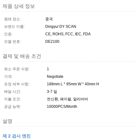
제품 상세 정보
원래 장소:
중국
브랜드 이름:
Dingyu/ DY SCAN
인증:
CE, ROHS, FCC, IEC, FDA
모델 번호:
DE2100
결제 및 배송 조건
최소 주문 수량:
1
가격:
Negotiate
포장 세부 사항:
188mm L * 95mm W * 40mm H
배달 시간:
3-7 일
지불 조건:
전신환, 페이팔, 알리바바
공급 능력:
10000PCS/Month
설명
제 2 검사 엔진