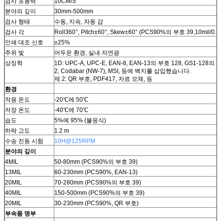
검사 포용력
10CM/S
분야의 깊이
30mm-500mm
검사 형태
수동, 지속, 자동 감
검사 각
Roll360°, Pitch±60°, Skew±60° (PCS90%의 부호 39,10mil/0.
인쇄 대조 신호
≥25%
주위 빛
어두운 환경, 실내 자연광
상징학
1D: UPC-A, UPC-E, EAN-8, EAN-13의 부호 128, GS1-12
2, Codabar (NW-7), MSI, 등에 백지를 삽입했습니다.
제 2: QR 부호, PDF417, 자료 모체, 등
환경
작용 온도
-20℃에 50℃
저장 온도
-40℃에 70℃
습도
5%에 95% (불응식)
하락 고도
1.2 m
수송 진동 시험
10H@125RPM
분야의 깊이
4MIL
50-80mm (PCS90%의 부호 39)
13MIL
60-230mm (PCS90%, EAN-13)
20MIL
70-280mm (PCS90%의 부호 39)
40MIL
150-500mm (PCS90%의 부호 39)
20MIL
30-230mm (PCS90%, QR 부호)
부속품 명부