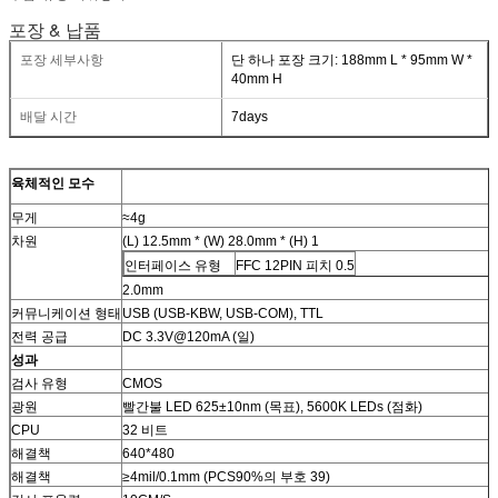
포장 & 납품
포장 세부사항
단 하나 포장 크기: 188mm L * 95mm W *
40mm H
배달 시간
7days
육체적인 모수
무게
≈4g
차원
(L) 12.5mm * (W) 28.0mm * (H) 1
인터페이스 유형
FFC 12PIN 피치 0.5
2.0mm
커뮤니케이션 형태
USB (USB-KBW, USB-COM), TTL
전력 공급
DC 3.3V@120mA (일)
성과
검사 유형
CMOS
광원
빨간불 LED 625±10nm (목표), 5600K LEDs (점화)
CPU
32 비트
해결책
640*480
해결책
≥4mil/0.1mm (PCS90%의 부호 39)