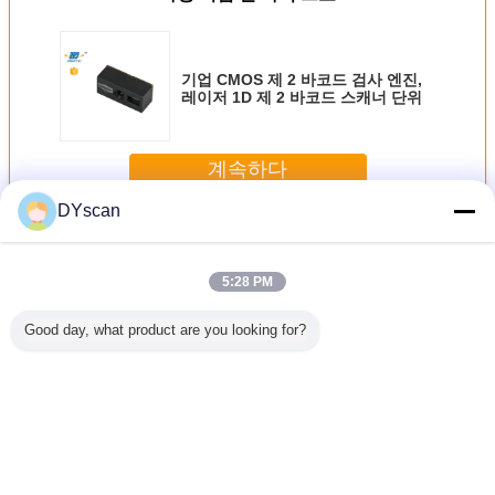
기업 CMOS 제 2 바코드 검사 엔진,
레이저 1D 제 2 바코드 스캐너 단위
계속하다
DYscan
제 2 검사 엔진
더 많은 것
5:28 PM
Good day, what product are you looking for?
각 바코드
고성능 바코드 독
해상도 1280*800
수동 자동 감 바코
컴팩트 OEM
모듈 설명
자 단위 실제적
CE ROHS 표준
드 단위 해결책
코드 스캐
 해상도 바
인 끼워넣어진 바
2D 임베디드 소형
3Mil 바코드 스캐
내구성 PDF
캐너 엔진
코드 엔진
스캔 엔진
너 단위
코드 
언어를 바꾸십시오
Korean