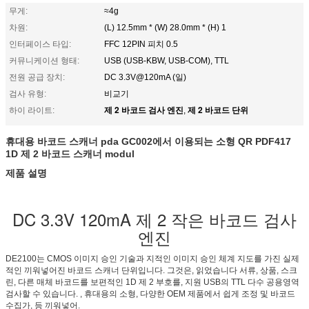
무게:
≈4g
차원:
(L) 12.5mm * (W) 28.0mm * (H) 1
인터페이스 타입:
FFC 12PIN 피치 0.5
커뮤니케이션 형태:
USB (USB-KBW, USB-COM), TTL
전원 공급 장치:
DC 3.3V@120mA (일)
검사 유형:
비교기
제 2 바코드 검사 엔진
제 2 바코드 단위
하이 라이트:
,
휴대용 바코드 스캐너 pda GC002에서 이용되는 소형 QR PDF417
1D 제 2 바코드 스캐너 modul
제품 설명
DC 3.3V 120mA 제 2 작은 바코드 검사
엔진
DE2100는 CMOS 이미지 승인 기술과 지적인 이미지 승인 체계 지도를 가진 실제
적인 끼워넣어진 바코드 스캐너 단위입니다. 그것은, 읽었습니다 서류, 상품, 스크
린, 다른 매체 바코드를 보편적인 1D 제 2 부호를, 지원 USB의 TTL 다수 공용영역
검사할 수 있습니다. , 휴대용의 소형, 다양한 OEM 제품에서 쉽게 조정 및 바코드
수집가, 등 끼워넣어.