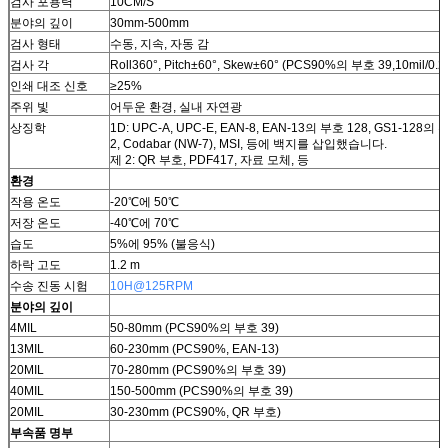
검사 포용력
10CM/S
분야의 깊이
30mm-500mm
검사 형태
수동, 지속, 자동 감
검사 각
Roll360°, Pitch±60°, Skew±60° (PCS90%의 부호 39,10mil/0.
인쇄 대조 신호
≥25%
주위 빛
어두운 환경, 실내 자연광
상징학
1D: UPC-A, UPC-E, EAN-8, EAN-13의 부호 128, GS1-12
2, Codabar (NW-7), MSI, 등에 백지를 삽입했습니다.
제 2: QR 부호, PDF417, 자료 모체, 등
환경
작용 온도
-20℃에 50℃
저장 온도
-40℃에 70℃
습도
5%에 95% (불응식)
하락 고도
1.2 m
수송 진동 시험
10H@125RPM
분야의 깊이
4MIL
50-80mm (PCS90%의 부호 39)
13MIL
60-230mm (PCS90%, EAN-13)
20MIL
70-280mm (PCS90%의 부호 39)
40MIL
150-500mm (PCS90%의 부호 39)
20MIL
30-230mm (PCS90%, QR 부호)
부속품 명부