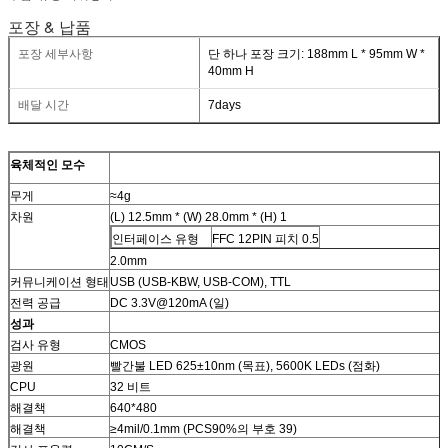
포장 & 납품
포장 세부사항
단 하나 포장 크기: 188mm L * 95mm W *
40mm H
배달 시간
7days
육체적인 모수
무게
≈4g
차원
(L) 12.5mm * (W) 28.0mm * (H) 1
인터페이스 유형
FFC 12PIN 피치 0.5
2.0mm
커뮤니케이션 형태
USB (USB-KBW, USB-COM), TTL
전력 공급
DC 3.3V@120mA (일)
성과
검사 유형
CMOS
광원
빨간불 LED 625±10nm (목표), 5600K LEDs (점화)
CPU
32 비트
해결책
640*480
해결책
≥4mil/0.1mm (PCS90%의 부호 39)