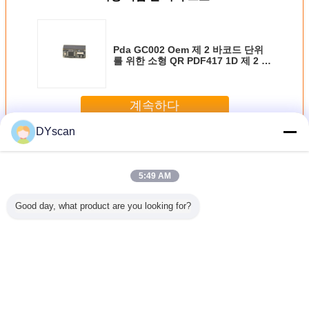
Pda GC002 Oem 제 2 바코드 단위
를 위한 소형 QR PDF417 1D 제 2 검
사 엔진
계속하다
DYscan
제 2 검사 엔진
더 많은 것
5:49 AM
Good day, what product are you looking for?
각 바코드
고성능 바코드 독
해상도 1280*800
수동 자동 감 바코
컴팩트 OEM
모듈 설명
자 단위 실제적
CE ROHS 표준
드 단위 해결책
코드 스캐
 해상도 바
인 끼워넣어진 바
2D 임베디드 소형
3Mil 바코드 스캐
내구성 PDF
캐너 엔진
코드 엔진
스캔 엔진
너 단위
코드 
언어를 바꾸십시오
Korean