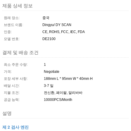
제품 상세 정보
원래 장소:
중국
브랜드 이름:
Dingyu/ DY SCAN
인증:
CE, ROHS, FCC, IEC, FDA
모델 번호:
DE2100
결제 및 배송 조건
최소 주문 수량:
1
가격:
Negotiate
포장 세부 사항:
188mm L * 95mm W * 40mm H
배달 시간:
3-7 일
지불 조건:
전신환, 페이팔, 알리바바
공급 능력:
10000PCS/Month
설명
제 2 검사 엔진