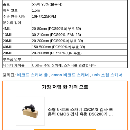
습도
5%에 95% (불응식)
하락 고도
1.5m
수송 진동 시험
10H@125RPM
분야의 깊이
4MIL
20-80mm (PCS90%의 부호 39)
13MIL
30-210mm (PCS90%, EAN-13)
20MIL
20-200mm (PCS90%의 부호 39)
40MIL
150-500mm (PCS90%의 부호 39)
20MIL
20-200mm (PCS90%, QR 부호)
부속품 명부
데이터 케이블
USB는 주인 장치에, 스캐너를 연결합니다
바코드 스캐너 총
cmos 바코드 스캐너
usb 소형 스캐너
꼬리표:
,
,
가장 저렴 한 가격 으로
소형 바코드 스캐너 25CM/S 검사 포
용력 CMOS 검사 유형 DS6200가 제
2에 의하여 타전했습니다