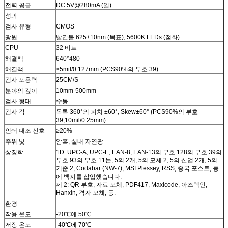
전력 공급
DC 5V@280mA (일)
성과
검사 유형
CMOS
광원
빨간불 625±10nm (목표), 5600K LEDs (점화)
CPU
32 비트
해결책
640*480
해결책
≥5mil/0.127mm (PCS90%의 부호 39)
검사 포용력
25CM/S
분야의 깊이
10mm-500mm
검사 형태
수동
검사 각
목록 360°의 피치 ±60°, Skew±60° (PCS90%의 부호
39,10mil/0.25mm)
인쇄 대조 신호
≥20%
주위 빛
암흑, 실내 자연광
상징학
1D: UPC-A, UPC-E, EAN-8, EAN-13의 부호 128의 부호 39의
부호 93의 부호 11는, 5의 2개, 5의 모체 2, 5의 산업 2개, 5의
기준 2, Codabar (NW-7), MSI Plessey, RSS, 중국 포스트, 등
에 백지를 삽입했습니다.
제 2: QR 부호, 자료 모체, PDF417, Maxicode, 아즈텍인,
Hanxin, 격자 모체, 등.
환경
작용 온도
-20℃에 50℃
저장 온도
-40℃에 70℃