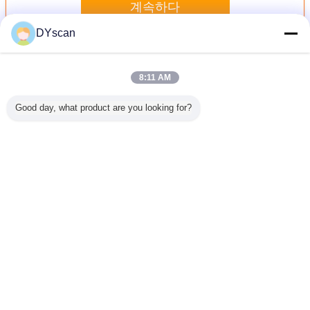
계속하다
DYscan
핸드헬드 바코드 스캐너
더 많은 것
8:11 AM
Good day, what product are you looking for?
방수 포켓용
슈퍼마켓용 스탠드
무선 바코드 스캐
CMOS FCC 안드
높은 결의안
 스캐너
와 함께 새로운 QR
너와 블루투스 손
로이드 포켓용 바
블루투스
유선 휴대용 바코
쉽게 모바일 결제
코드 판독기 2.4G
판독
드 스캐너
거래를 위해
블루투스
언어를 바꾸십시오
Korean
홈
|
우리에 대하여
|
연락주세요
|
사이트맵
|
Privacy Policy
탁상용 전망
Copyright © 2018 - 2026 Shenzhen DYscan Technology Co., Ltd.