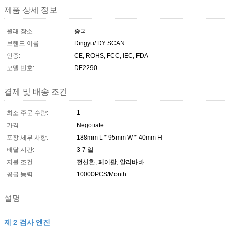
제품 상세 정보
원래 장소:
중국
브랜드 이름:
Dingyu/ DY SCAN
인증:
CE, ROHS, FCC, IEC, FDA
모델 번호:
DE2290
결제 및 배송 조건
최소 주문 수량:
1
가격:
Negotiate
포장 세부 사항:
188mm L * 95mm W * 40mm H
배달 시간:
3-7 일
지불 조건:
전신환, 페이팔, 알리바바
공급 능력:
10000PCS/Month
설명
제 2 검사 엔진