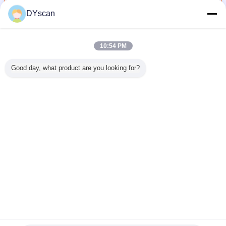
DYscan
제 2 검사 엔진
더 많은 것
10:54 PM
Good day, what product are you looking for?
각 바코드
고성능 바코드 독
해상도 1280*800
수동 자동 감 바코
컴팩트 OEM
모듈 설명
자 단위 실제적
CE ROHS 표준
드 단위 해결책
코드 스캐
 해상도 바
인 끼워넣어진 바
2D 임베디드 소형
3Mil 바코드 스캐
내구성 PDF
캐너 엔진
코드 엔진
스캔 엔진
너 단위
코드 
언어를 바꾸십시오
Korean
홈
|
우리에 대하여
|
연락주세요
|
사이트맵
|
Privacy Policy
탁상용 전망
Copyright © 2018 - 2026 Shenzhen DYscan Technology Co., Ltd.
All rights reserved.