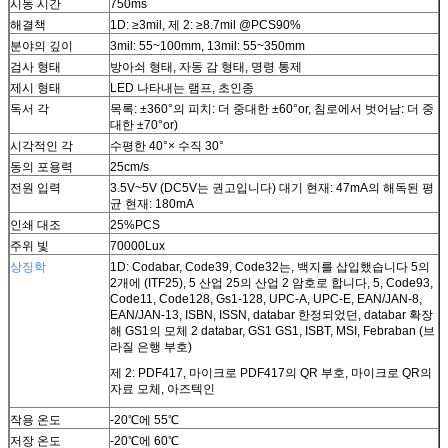
시동 시간
750ms
해결책
1D: ≥3mil, 제 2: ≥8.7mil @PCS90%
분야의 깊이
3mil: 55~100mm, 13mil: 55~350mm
검사 형태
방아쇠 형태, 자동 감 형태, 명령 통제
제시 형태
LED 나타내는 램프, 초인종
독서 각
목록: ±360°의 피치: 더 중대한 ±60°or, 침로에서 벗어남: 더 중
대한 ±70°or)
시각적인 각
수평한 40°× 수직 30°
동의 포용력
25cm/s
전원 입력
3.5V~5V (DC5V는 권고입니다) 대기 현재: 47mA의 해독된 평
균 현재: 180mA
인쇄 대조
25%PCS
주위 빛
70000Lux
상징학
1D: Codabar, Code39, Code32는, 백지를 삽입했습니다 5의
2개에 (ITF25), 5 산업 25의 산업 2 암호로 합니다, 5, Code93,
Code11, Code128, Gs1-128, UPC-A, UPC-E, EAN/JAN-8,
EAN/JAN-13, ISBN, ISSN, databar 한정되었던, databar 확장
해 GS1의 모체 2 databar, GS1 GS1, ISBT, MSI, Febraban (브
라질 은행 부호)
제 2: PDF417, 마이크로 PDF417의 QR 부호, 마이크로 QR의
자료 모체, 아즈텍인
작용 온도
-20℃에 55℃
저장 온도
-20℃에 60℃