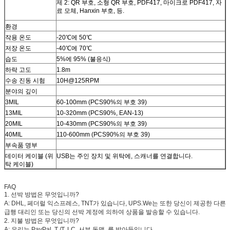
제 2: QR 부호, 소형 QR 부호, PDF417, 마이크로 PDF417, 자
료 모체, Hanxin 부호, 등.
환경
작용 온도
-20℃에 50℃
저장 온도
-40℃에 70℃
습도
5%에 95% (불응식)
하락 고도
1.8m
수송 진동 시험
10H@125RPM
분야의 깊이
3MIL
60-100mm (PCS90%의 부호 39)
13MIL
10-320mm (PCS90%, EAN-13)
20MIL
10-430mm (PCS90%의 부호 39)
40MIL
110-600mm (PCS90%의 부호 39)
부속품 명부
데이터 케이블 (위
USB는 주인 장치 및 위탁에, 스캐너를 연결합니다.
탁 케이블)
FAQ
1. 선박 방법은 무엇입니까?
A: DHL, 페더럴 익스프레스, TNT가 있습니다, UPS.We는 또한 당신이 제공한 다른
급행 대리인 또는 당신의 선박 계정에 의하여 상품을 발송할 수 있습니다.
2. 지불 방법은 무엇입니까?
A: 우리는 PayPal, T /T, LC, 서부 동맹, 를 받아들입니다.