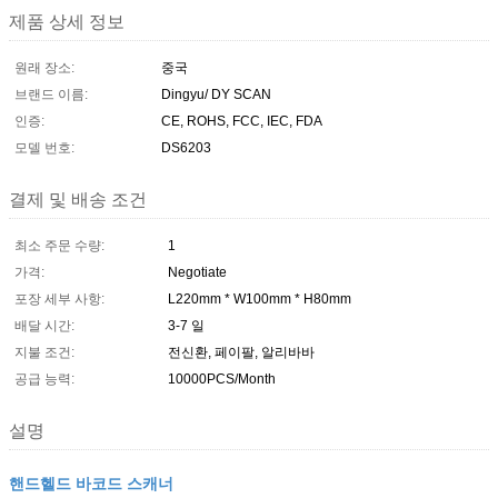
제품 상세 정보
원래 장소:
중국
브랜드 이름:
Dingyu/ DY SCAN
인증:
CE, ROHS, FCC, IEC, FDA
모델 번호:
DS6203
결제 및 배송 조건
최소 주문 수량:
1
가격:
Negotiate
포장 세부 사항:
L220mm * W100mm * H80mm
배달 시간:
3-7 일
지불 조건:
전신환, 페이팔, 알리바바
공급 능력:
10000PCS/Month
설명
핸드헬드 바코드 스캐너