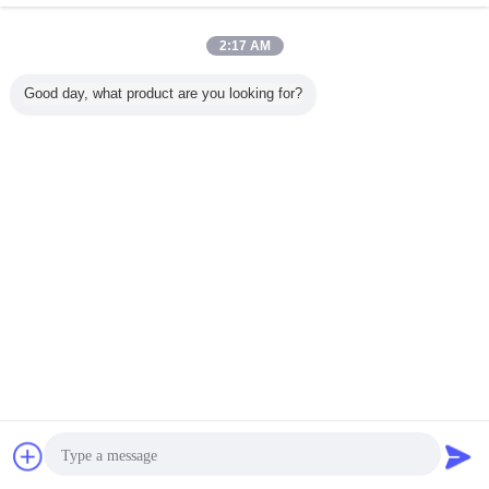
2:17 AM
Good day, what product are you looking for?
방수 포켓용
슈퍼마켓용 스탠드
무선 바코드 스캐
CMOS FCC 안드
높은 결의안
 스캐너
와 함께 새로운 QR
너와 블루투스 손
로이드 포켓용 바
블루투스
유선 휴대용 바코
쉽게 모바일 결제
코드 판독기 2.4G
판독
드 스캐너
거래를 위해
블루투스
언어를 바꾸십시오
Korean
홈
|
우리에 대하여
|
연락주세요
|
사이트맵
|
Privacy Policy
탁상용 전망
Copyright © 2018 - 2026 Shenzhen DYscan Technology Co., Ltd.
All rights reserved.
잡담
견적 요청