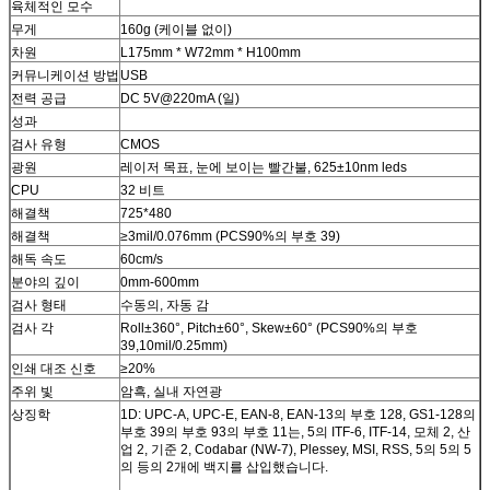
육체적인 모수
무게
160g (케이블 없이)
차원
L175mm * W72mm * H100mm
커뮤니케이션 방법
USB
전력 공급
DC 5V@220mA (일)
성과
검사 유형
CMOS
광원
레이저 목표, 눈에 보이는 빨간불, 625±10nm leds
CPU
32 비트
해결책
725*480
해결책
≥3mil/0.076mm (PCS90%의 부호 39)
해독 속도
60cm/s
분야의 깊이
0mm-600mm
검사 형태
수동의, 자동 감
검사 각
Roll±360°, Pitch±60°, Skew±60° (PCS90%의 부호
39,10mil/0.25mm)
인쇄 대조 신호
≥20%
주위 빛
암흑, 실내 자연광
상징학
1D: UPC-A, UPC-E, EAN-8, EAN-13의 부호 128, GS1-128의
부호 39의 부호 93의 부호 11는, 5의 ITF-6, ITF-14, 모체 2, 산
업 2, 기준 2, Codabar (NW-7), Plessey, MSI, RSS, 5의 5의 5
의 등의 2개에 백지를 삽입했습니다.