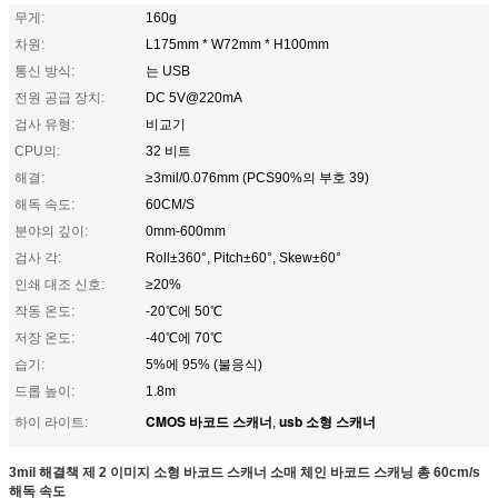
무게:
160g
차원:
L175mm * W72mm * H100mm
통신 방식:
는 USB
전원 공급 장치:
DC 5V@220mA
검사 유형:
비교기
CPU의:
32 비트
해결:
≥3mil/0.076mm (PCS90%의 부호 39)
해독 속도:
60CM/S
분야의 깊이:
0mm-600mm
검사 각:
Roll±360°, Pitch±60°, Skew±60°
인쇄 대조 신호:
≥20%
작동 온도:
-20℃에 50℃
저장 온도:
-40℃에 70℃
습기:
5%에 95% (불응식)
드롭 높이:
1.8m
CMOS 바코드 스캐너
usb 소형 스캐너
하이 라이트:
,
3mil 해결책 제 2 이미지 소형 바코드 스캐너 소매 체인 바코드 스캐닝 총 60cm/s
해독 속도