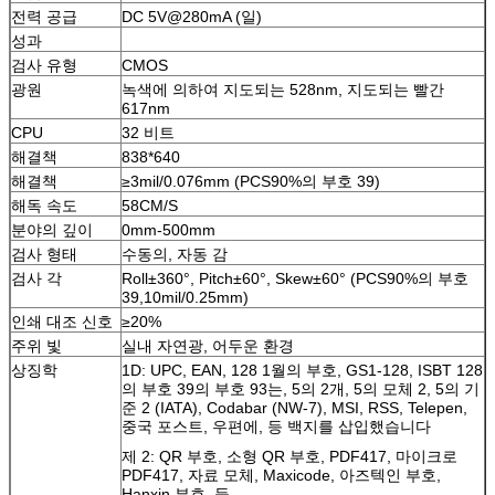
전력 공급
DC 5V@280mA (일)
성과
검사 유형
CMOS
광원
녹색에 의하여 지도되는 528nm, 지도되는 빨간
617nm
CPU
32 비트
해결책
838*640
해결책
≥3mil/0.076mm (PCS90%의 부호 39)
해독 속도
58CM/S
분야의 깊이
0mm-500mm
검사 형태
수동의, 자동 감
검사 각
Roll±360°, Pitch±60°, Skew±60° (PCS90%의 부호
39,10mil/0.25mm)
인쇄 대조 신호
≥20%
주위 빛
실내 자연광, 어두운 환경
상징학
1D: UPC, EAN, 128 1월의 부호, GS1-128, ISBT 128
의 부호 39의 부호 93는, 5의 2개, 5의 모체 2, 5의 기
준 2 (IATA), Codabar (NW-7), MSI, RSS, Telepen,
중국 포스트, 우편에, 등 백지를 삽입했습니다
제 2: QR 부호, 소형 QR 부호, PDF417, 마이크로
PDF417, 자료 모체, Maxicode, 아즈텍인 부호,
Hanxin 부호, 등.