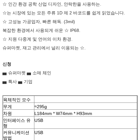
☆ 인간 환경 공학 산업 디자인, 안락한을 사용하는.
☆는 시장에 있는 모든 주류 1D 제 2 바코드를 쉽게 읽었습니다.
☆ 고성능 가공업자, 빠른 해독. (3mil)
복잡한 환경에서 사용되게 쉬운 ☆ IP68.
☆ 지원 다중계 및 언어의 이차 환경.
슈퍼마켓, 재고 관리에서 널리 이용되는 ☆.
신청
▅ 슈퍼마켓 ▅ 소매 체인
▅ 특사 ▅ 기업
육체적인 모수
무게
≈295g
차원
L184mm * W74mm * H93mm
인터페이스 유
USB
형
커뮤니케이션
USB
방법