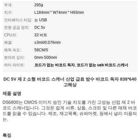
무게:
295g
치수:
L184mm * W74mm * H93mm
인터페이스 타입:
는 USB
전원 공급 장치:
DC 5v
CPU의:
32 비트
해결:
≥3mil/0.076mm
해독 속도:
58CM/S
분야의 깊이:
0mm-500mm
코드가 없는 바코드 독자
코드가 없는 usb 바코드 스캐너
하이 라이트:
,
DC 5V 제 2 소형 바코드 스캐너 산업 급료 방수 바코드 독자 838*640
고해상
제품 설명
DS6800는 CMOS 이미지 승인 기술 지도를 가진 고성능 산업 제 2 바
코드 스캐너입니다. 그것은 쉽게 서류, 상품, 스크린 및 다른 매체 바코
드를 읽을 수 있습니다. 제조, 재고목록, 슈퍼마켓, 등에서 널리 이용되
는.
특징