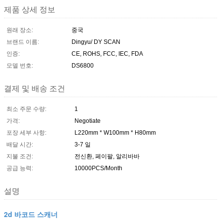
제품 상세 정보
원래 장소:
중국
브랜드 이름:
Dingyu/ DY SCAN
인증:
CE, ROHS, FCC, IEC, FDA
모델 번호:
DS6800
결제 및 배송 조건
최소 주문 수량:
1
가격:
Negotiate
포장 세부 사항:
L220mm * W100mm * H80mm
배달 시간:
3-7 일
지불 조건:
전신환, 페이팔, 알리바바
공급 능력:
10000PCS/Month
설명
2d 바코드 스캐너