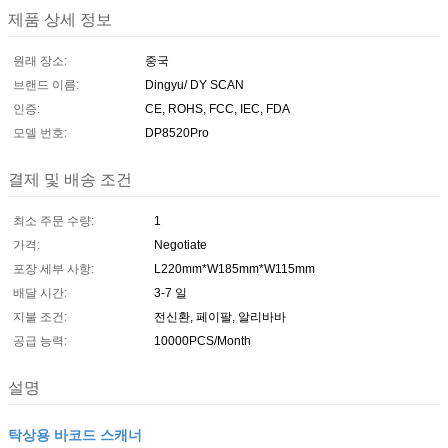
제품 상세 정보
원래 장소:
중국
브랜드 이름:
Dingyu/ DY SCAN
인증:
CE, ROHS, FCC, IEC, FDA
모델 번호:
DP8520Pro
결제 및 배송 조건
최소 주문 수량:
1
가격:
Negotiate
포장 세부 사항:
L220mm*W185mm*W115mm
배달 시간:
3-7 일
지불 조건:
전신환, 페이팔, 알리바바
공급 능력:
10000PCS/Month
설명
탁상용 바코드 스캐너