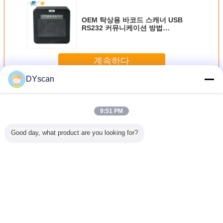
OEM 탁상용 바코드 스캐너 USB
RS232 커뮤니케이션 방법
DP8520pro
계속하다
DYscan
탁상용 바코드 스캐너
더 많은 것
9:51 PM
Good day, what product are you looking for?
트 CPU
TTL은 QR 부호 읽
데스크톱 바코드
하이 스피드 핸드
USB RS2
 데스크탑
기장치 2D 고정 장
리더 1차원 2차원
프리 2D 바코드 리
페이스 
 스캐너
착대 60CM/S
전방향 QR 코드 스
더 무선 데스크톱
바코드 
DP7628 CMOS를
캔 플랫폼
바코드 스캐너 충
끼워 넣었습니다
전 기지
언어를 바꾸십시오
Korean