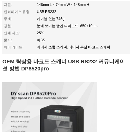
차원:
148mm L × 74mm W × 148mm H
인터페이스 유형:
USB RS232
무게:
케이블 없는 745g
광원:
눈에 보이는 빨간 다이오드, 650±10nm
인쇄 대조:
25%
물자:
아BS
레이저 소형 스캐너
레이저 무선 바코드 스캐너
하이 라이트:
,
OEM 탁상용 바코드 스캐너 USB RS232 커뮤니케이
션 방법 DP8520pro