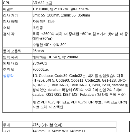
CPU
ARM32 조금
해결책
1D: ≥3mil, 제 2: ≥8.7mil @PCS90%
검사 거리
3mil: 55~100mm, 13mil: 55~350mm
검사 형태
자동적인 검사
소리
초인종
검사 각
목록: ±360°의 피치: 더 중대한 ±60°or, 침로에서 벗어남: 더 중
대한 ±70°or)
수평한 40°× 수직 30°
동의 포용력
25cm/s
입력 파워
해독하는 DC5V 입력: 290mA
인쇄 대조
25%PCS
주위 빛
70000Lux
상징학
1D: Codabar, Code39, Code32는, 백지를 삽입했습니다 5
(ITF25), 5의 5, Code93, Code11, Code128, Gs1-128, UPC-
A, UPC-E, EAN/JAN-8, EAN/JAN-13, ISBN, ISSN, databar 한
정되었던, databar 확장해 GS1의 모체 2의 산업 2의 2개에
databar, GS1 GS1, ISBT, MSI, Febraban (브라질 은행 부호)
제 2: PDF417, 마이크로 PDF417의 QR 부호, 마이크로 QR의
자료 모체, 아즈텍인
무게
475g (케이블 없이)
크기
148mm L × 74mm W × 148mm H