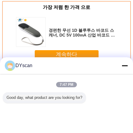
가장 저렴 한 가격 으로
경편한 무선 1D 블루투스 바코드 스
캐너, DC 5V 100mA 산업 바코드 독
자 DI9100-1D
계속하다
DYscan
무선 바코드 스캐너
더 많은 것
7:47 PM
Good day, what product are you looking for?
1D 2D
Wireless
DI9010-2D
무선 블루투스 바
CMOS 2.
코드 스캐
Bluetooth
Wireless
코드 스캐너
바코드 
너
Barcode Scanner
Bluetooth
DI9010C-2D 웨어
1D 2D QR Reader
Barcode Scanner
러블 핑거 QR 리더
30m Range
300 Scans/Sec
언어를 바꾸십시오