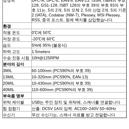
상징학
UPC-A, UPC-E, EAN-8, EAN-13, ISSN, ISBN의 부호
128, GS1-128, ISBT 128의 부호 39의 부호 93의 부
호 11는, 5의 2개, 5의 모체 2, 5의 산업 2개, 5의 기준
2 (IATA), Codabar (NW-7), Plessey, MSI Plessey,
RSS, 중국 포스트, 등에 백지를 삽입했습니다.
환경
작용 온도
0℃에 50℃
저장 온도
-20℃에 60℃
습도
5%에 95% (불응식)
하락 고도
1.5meters
수송 진동 시험
10H@125RPM
분야의 깊이
3MIL
60-100mm (PCS90%의 부호 39)
13MIL
10-320mm (PCS90%, EAN-13)
20MIL
10-430mm (PCS90%의 부호 39)
40MIL
110-600mm (PCS90%의 부호 39)
부속품 명부
위탁 케이블
USB는 주인 장치 및 위탁에, 스캐너를 연결합니다
힘 접합기
산출: DC5V 1A의 입력: AC100~240V 50~60Hz
수신기
무선 수신기는, 스캐너 자료를 받고 전달합니다