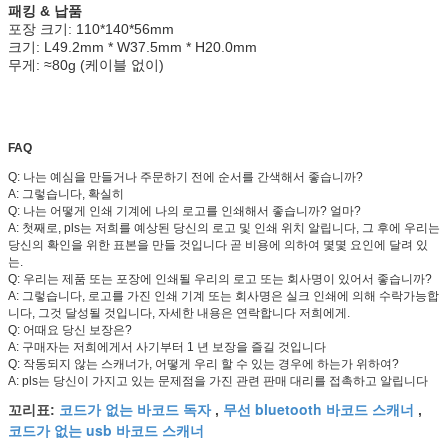
패킹 & 납품
포장 크기: 110*140*56mm
크기: L49.2mm * W37.5mm * H20.0mm
무게: ≈80g (케이블 없이)
FAQ
Q: 나는 예심을 만들거나 주문하기 전에 순서를 간색해서 좋습니까?
A: 그렇습니다, 확실히
Q: 나는 어떻게 인쇄 기계에 나의 로고를 인쇄해서 좋습니까? 얼마?
A: 첫째로, pls는 저희를 예상된 당신의 로고 및 인쇄 위치 알립니다, 그 후에 우리는
당신의 확인을 위한 표본을 만들 것입니다 곧 비용에 의하여 몇몇 요인에 달려 있
는.
Q: 우리는 제품 또는 포장에 인쇄될 우리의 로고 또는 회사명이 있어서 좋습니까?
A: 그렇습니다, 로고를 가진 인쇄 기계 또는 회사명은 실크 인쇄에 의해 수락가능합
니다, 그것 달성될 것입니다, 자세한 내용은 연락합니다 저희에게.
Q: 어때요 당신 보장은?
A: 구매자는 저희에게서 사기부터 1 년 보장을 즐길 것입니다
Q: 작동되지 않는 스캐너가, 어떻게 우리 할 수 있는 경우에 하는가 위하여?
A: pls는 당신이 가지고 있는 문제점을 가진 관련 판매 대리를 접촉하고 알립니다
코드가 없는 바코드 독자
무선 bluetooth 바코드 스캐너
꼬리표:
,
,
코드가 없는 usb 바코드 스캐너