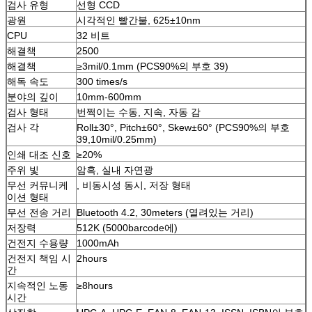
검사 유형
선형 CCD
광원
시각적인 빨간불, 625±10nm
CPU
32 비트
해결책
2500
해결책
≥3mil/0.1mm (PCS90%의 부호 39)
해독 속도
300 times/s
분야의 깊이
10mm-600mm
검사 형태
번쩍이는 수동, 지속, 자동 감
검사 각
Roll±30°, Pitch±60°, Skew±60° (PCS90%의 부호
39,10mil/0.25mm)
인쇄 대조 신호
≥20%
주위 빛
암흑, 실내 자연광
무선 커뮤니케
, 비동시성 동시, 저장 형태
이션 형태
무선 전송 거리
Bluetooth 4.2, 30meters (열려있는 거리)
저장력
512K (5000barcode에)
건전지 수용량
1000mAh
건전지 책임 시
2hours
간
지속적인 노동
≥8hours
시간