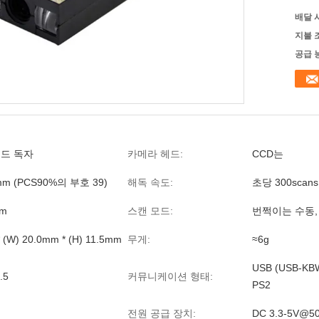
배달 
지불 
공급 
코드 독자
카메라 헤드:
CCD는
6mm (PCS90%의 부호 39)
해독 속도:
초당 300scans
mm
스캔 모드:
번쩍이는 수동,
* (W) 20.0mm * (H) 11.5mm
무게:
≈6g
USB (USB-KB
.5
커뮤니케이션 형태:
PS2
전원 공급 장치:
DC 3.3-5V@5