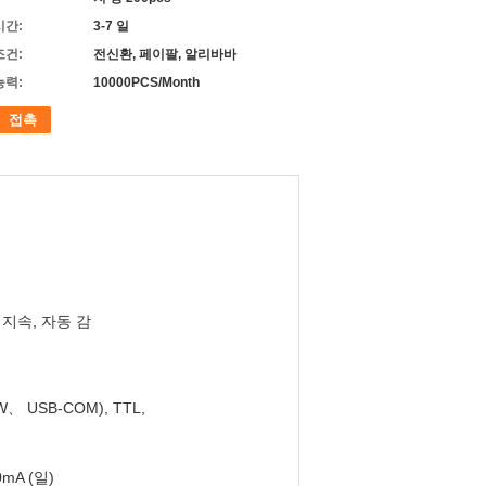
시간:
3-7 일
조건:
전신환, 페이팔, 알리바바
능력:
10000PCS/Month
접촉
 지속, 자동 감
W、 USB-COM), TTL,
0mA (일)