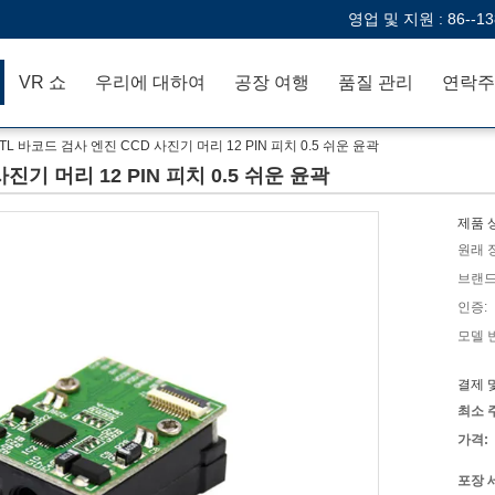
영업 및 지원 :
86--1
VR 쇼
우리에 대하여
공장 여행
품질 관리
연락주
TTL 바코드 검사 엔진 CCD 사진기 머리 12 PIN 피치 0.5 쉬운 윤곽
진기 머리 12 PIN 피치 0.5 쉬운 윤곽
제품 
원래 
브랜드
인증:
모델 
결제 
최소 
가격:
포장 