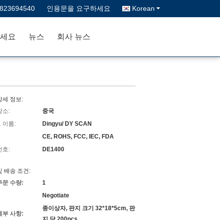
3823694540
인용문을 요구하세요
Korean
세요
뉴스
회사 뉴스
상세 정보:
장소:
중국
 이름:
Dingyu/ DY SCAN
CE, ROHS, FCC, IEC, FDA
번호:
DE1400
및 배송 조건:
주문 수량:
1
Negotiate
종이상자, 판지 크기 32*18*5cm, 판
세부 사항:
지 당 200pcs