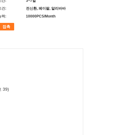
시간:
3~7일
조건:
전신환, 페이팔, 알리바바
능력:
10000PCS/Month
접촉
 39)