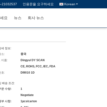
5-21032537
인용문을 요구하세요
Korean
세요
뉴스
회사 뉴스
상세 정보:
장소:
중국
 이름:
Dingyu/ DY SCAN
CE, ROHS, FCC, IEC, FDA
번호:
DI9010 1D
및 배송 조건:
주문 수량:
1
Negotiate
세부 사항:
1pcs/carton