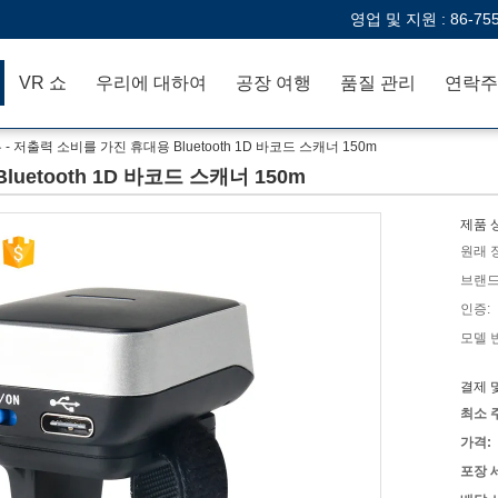
영업 및 지원 :
86-75
VR 쇼
우리에 대하여
공장 여행
품질 관리
연락주
 - 저출력 소비를 가진 휴대용 Bluetooth 1D 바코드 스캐너 150m
uetooth 1D 바코드 스캐너 150m
제품 
원래 
브랜드
인증:
모델 
결제 
최소 
가격:
포장 