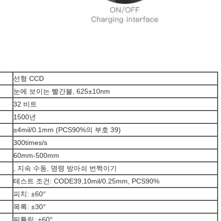
선형 CCD
눈에 보이는 빨간불, 625±10nm
32 비트
1500년
≥4mil/0.1mm (PCS90%의 부호 39)
300times/s
60mm-500mm
, 지속 수동, 명령 방아쇠 번쩍이기
테스트 조건: CODE39,10mil/0.25mm, PCS90%
피치: ±60°
목록: ±30°
뒤틀림: ±60°