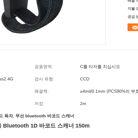
배달 
지불 
공급 
공용영역:
C를 타자를 치십시오
ess2.4G
검사 유형:
CCD
해결책:
≥4mil/0.1mm (PCS90%의 부호
저장:
2m
드 독자
,
무선 bluetooth 바코드 스캐너
luetooth 1D 바코드 스캐너 150m