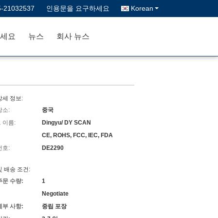
5-21032537
인용문을 요구하세요
Korean
세요
뉴스
회사 뉴스
상세 정보:
장소:
중국
 이름:
Dingyu/ DY SCAN
CE, ROHS, FCC, IEC, FDA
번호:
DE2290
및 배송 조건:
주문 수량:
1
Negotiate
세부 사항:
중립 포장