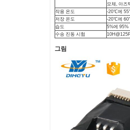
모체, 아즈
작용 온도
-20℃에 5
저장 온도
-20℃에 6
습도
5%에 95%
수송 진동 시험
10H@125
그림