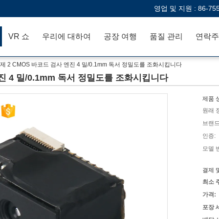
영업 및 지원 :
86-75
VR 쇼
우리에 대하여
공장 여행
품질 관리
연락주
 제 2 CMOS 바코드 검사 엔진 4 밀/0.1mm 독서 정밀도를 조화시킵니다
엔진 4 밀/0.1mm 독서 정밀도를 조화시킵니다
제품 
원래 
브랜드
인증:
모델 
결제 
최소 
가격:
포장 