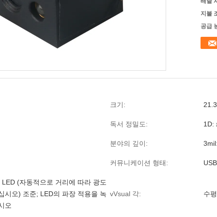
배달 
지불 
공급 
크기:
21.
독서 정밀도:
1D:
분야의 깊이:
3mi
커뮤니케이션 형태:
USB
 LED (자동적으로 거리에 따라 광도
시오) 조준; LED의 파장 적용을 녹
vVsual 각:
수평한
시오