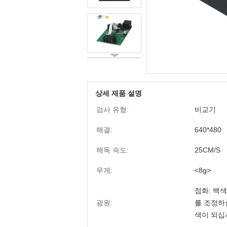
상세 제품 설명
검사 유형:
비교기
해결:
640*480
해독 속도:
25CM/S
무게:
<8g>
점화: 백색
광원:
를 조정하십
색이 되십