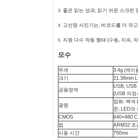
좋은 읽는 성과, 읽기 쉬운 스크린 
3.
고선명 사진기는, 바코드를 더 작고 
4.
지원 다수 작동 형태 (수동, 지속, 자
5.
모수
무게
3.4g (케이
크기
21.38mm L
USB, US
공용영역
(USB 의정서
점화: 백색
광원
준; LED
CMOS
640×480 
컵
ARM32 조
시동 시간
750ms