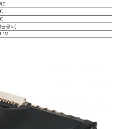
텍인
5℃
0℃
 (불응식)
RPM