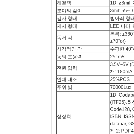
해결책
1D: ≥3mil
분야의 깊이
3mil: 55~
검사 형태
방아쇠 형태
제시 형태
LED 나타
목록: ±36
독서 각
±70°or)
시각적인 각
수평한 40°×
동의 포용력
25cm/s
3.5V~5V
전원 입력
재: 180mA
인쇄 대조
25%PCS
주위 빛
70000Lux
1D: Coda
(ITF25),
Code128, 
상징학
ISBN, IS
databar, 
제 2: PD