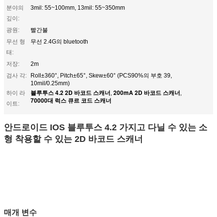
분야의
3mil: 55~100mm, 13mil: 55~350mm
깊이:
광원:
빨간불
무선 형
무선 2.4G의 bluetooth
태:
저장:
2m
검사 각:
Roll±360°, Pitch±65°, Skew±60° (PCS90%의 부호 39,
10mil/0.25mm)
블루투스 4.2 2D 바코드 스캐너
200mA 2D 바코드 스캐너
하이 라
,
,
70000대 럭스 큐르 코드 스캐너
이트:
안드로이드 IOS 블루투스 4.2 가지고 다닐 수 있는 소
형 착용할 수 있는 2D 바코드 스캐너
매개 변수