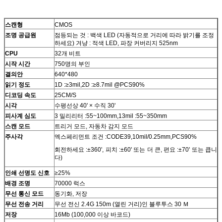
스캔형
CMOS
조명 공급원
점등되는 것 : 백색 LED (자동적으로 거리에 따라 밝기를 조정
하세요) 겨냥 : 적색 LED, 파장 커버리지 525nm
CPU
32개 비트
시작 시간
750명의 부인
결의안
640*480
읽기 정도
1D :≥3mil,2D :≥8.7mil @PCS90%
디코딩 속도
25CM/S
시각
수평선상 40' × 수직 30'
피사계 심도
3 밀리리터 :55~100mm,13mil :55~350mm
스캔 모드
트리거 모드, 자동차 감지 모드
주사각
엑스페리먼트 조건 :CODE39,10mil/0.25mm,PCS90%
회전하세요 :±360', 피치 :±60' 또는 더 큰, 편요 :±70' 또는 큽니
다)
인쇄 선명도 신호
≥25%
배경 조명
70000 럭스
무선 통신 모드
동기화, 저장
무선 전송 거리
무선 전신 2.4G 150m (열린 거리)인 블루투스 30 Ｍ
저장
16Mb (100,000 이상 바코드)