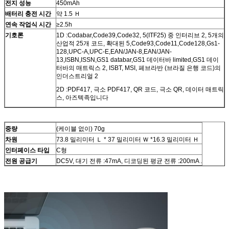
전지 성능
450mAh
배터리 충전 시간
약 1.5 Ｈ
연속 작업식 시간
≥2.5h
기호론
1D :Codabar,Code39,Code32, 5(ITF25) 중 인터리브 2, 5개의
산업적 25개 코드, 확대된 5,Code93,Code11,Code128,Gs1-
128,UPC-A,UPC-E,EAN/JAN-8,EAN/JAN-
13,ISBN,ISSN,GS1 databar,GS1 데이터바 limited,GS1 데이
터바의 매트릭스 2, ISBT, MSI, 페브라반 (브라질 은행 코드)의
인더스트리얼 2
2D :PDF417, 극소 PDF417, QR 코드, 극소 QR, 데이터 매트릭
스, 아즈텍족입니다
중량
(케이블 없이) 70g
차원
73.8 밀리미터 Ｌ * 37 밀리미터 Ｗ *16.3 밀리미터 Ｈ
인터페이스 타입
C형
전원 공급기
DC5V, 대기 전류 :47mA, 디코딩된 평균 전류 :200mA .