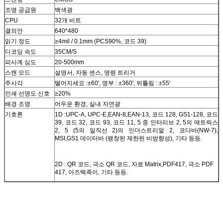
조명 공급원
백색광
CPU
32개 비트
결의안
640*480
읽기 정도
≥4mil / 0.1mm (PCS90%, 코드 39)
디코딩 속도
35CM/S
피사계 심도
20-500mm
스캔 모드
설명서, 자동 센스, 명령 트리거
주사각
떨어지세요 :±60', 명부 : ±360', 뒤틀림 : ±55'
인쇄 선명도 신호
≥20%
배경 조명
어두운 환경, 실내 자연광
기호론
1D :UPC-A, UPC-E,EAN-8,EAN-13, 코드 128, GS1-128, 코드
39, 코드 32, 코드 93, 코드 11, 5 중 인터리브 2, 5의 매트릭스
2, 5 (5의 일직선 2)의 인더스트리얼 2, 코다바(NW-7),
MSI,GS1 데이터바 (팽창된 제한된 비방향성), 기타 등등.
2D : QR 코드, 극소 QR 코드, 자료 Matrix,PDF417, 극소 PDF
417, 아즈텍족이, 기타 등등.