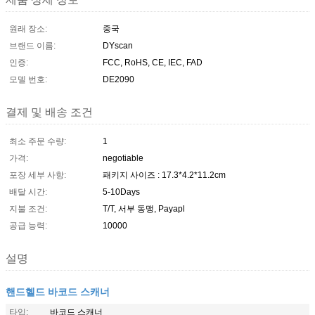
원래 장소:
중국
브랜드 이름:
DYscan
인증:
FCC, RoHS, CE, IEC, FAD
모델 번호:
DE2090
결제 및 배송 조건
최소 주문 수량:
1
가격:
negotiable
포장 세부 사항:
패키지 사이즈 : 17.3*4.2*11.2cm
배달 시간:
5-10Days
지불 조건:
T/T, 서부 동맹, Payapl
공급 능력:
10000
설명
핸드헬드 바코드 스캐너
타입:
바코드 스캐너