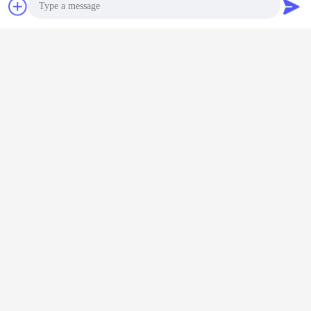
잡담
견적 요청
바코드 스캐너 총
cmos 바코드 스캐너
usb 소형 스캐너
꼬리표:
,
,
가장 저렴 한 가격 으로
Photo
Video Call
큐르 코드 CMOS 640*480 35CM/S
2D 바코드 스캐너 모듈
Audio Call
계속하다
핸드헬드 바코드 스캐너
더 많은 것
방수 포켓용
슈퍼마켓용 스탠드
무선 바코드 스캐
CMOS FCC 안드
높은 결의안
 스캐너
와 함께 새로운 QR
너와 블루투스 손
로이드 포켓용 바
블루투스