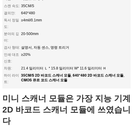
스캔 속도:
35CM/S
결의안:
640*480
독서 정밀
≥4mil/0.1mm
도:
분야의 깊
20-500mm
이:
검사 형태:
설명서, 자동 센스, 명령 트리거
인쇄 대조
≥20%
신호:
차원:
21.4 밀리미터 Ｌ * 15.8 밀리미터 W* 11.6 밀리미터 Ｈ
35CM/S 2D 바코드 스캐너 모듈
640*480 2D 바코드 스캐너 모듈
하이 라이
,
,
CMOS 큐르 코드 스캐너 모듈
트:
미니 스캐너 모듈은 가장 지능 기계
2D 바코드 스캐너 모듈에 쓰였습니
다