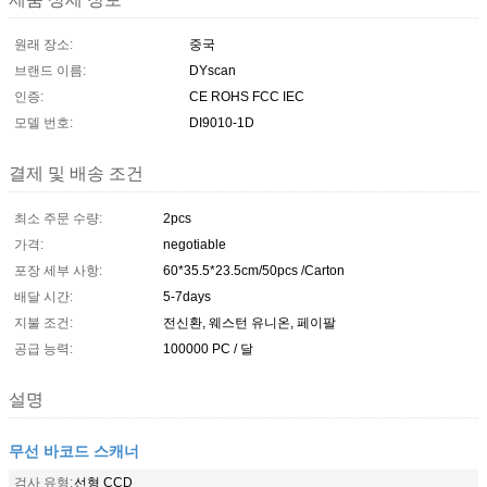
원래 장소:
중국
브랜드 이름:
DYscan
인증:
CE ROHS FCC IEC
모델 번호:
DI9010-1D
결제 및 배송 조건
최소 주문 수량:
2pcs
가격:
negotiable
포장 세부 사항:
60*35.5*23.5cm/50pcs /Carton
배달 시간:
5-7days
지불 조건:
전신환, 웨스턴 유니온, 페이팔
공급 능력:
100000 PC / 달
설명
무선 바코드 스캐너
검사 유형:
선형 CCD