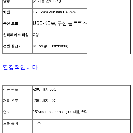
중량
(케이블 없이) 35g
차원
L51.5mm W35mm H45mm
USB-KBW, 무선 블루투스
통신 모드
인터페이스 타입
C형
전원 공급기
DC 5V@110mA(work)
환경적입니다
작동 온도
-20C 내지 55C
저장 온도
-20C 내지 60C
습도
95%(non-condensing)에 대한 5%
드롭 높이
1.5m