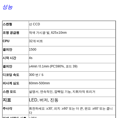
성능
스캔형
선 CCD
조명 공급원
적색 가시광 빛, 625±10nm
CPU
32개 비트
결의안
1500
시작 시간
4s
결의안
≥4mil / 0.1mm (PCS90%, 코드 39)
디코딩 속도
300 번 / Ｓ
피사계 심도
60mm-500mm
스캔 모드
설명서, 연속적인, 깜빡임 기능, 지휘자적 트리거
지표
LED, 버저, 진동
주사각
회전하세요 :±30', 피치 :±60' 또는 더 큰, 편요 :±60' 또는 큽니
다