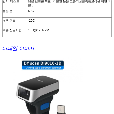
임시. 테스트
낮은 템프를 위한 30 분인 높은 고층기상관측통보식을 위한 30
분.,
높은 온도.
60C
낮은 템프.
-20C
수송 진동시험
10H@125RPM
디테일 이미지