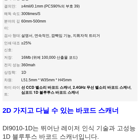
결의안:
≥4mil/0.1mm (PCS90%의 부호 39)
해독 속도:
300times/S
분야의 깊
60mm-500mm
이:
검사 형태:
설명서, 연속적인, 깜빡임 기능, 지휘자적 트리거
인쇄 대조
≥25%
신호:
저장:
16Mb (위에 100,000 산출물 코드)
전지 성능:
360mah
상징학:
1D
차원:
L51.5mm * W35mm * H45mm
선 CCD 벨소리 바코드 스캐너
2.4GHz 무선 벨소리 바코드 스캐너
하이 라이
,
,
심코드 1D 블루투스 바코드 스캐너
트:
2D 가지고 다닐 수 있는 바코드 스캐너
DI9010-1D는 뛰어난 레이저 인식 기술과 고성능
1D 블루투스 바코드 스캐너입니다.