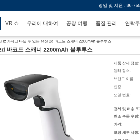
영업 및 지원 :
86-75
VR 쇼
우리에 대하여
공장 여행
품질 관리
연락주
4GHz 가지고 다닐 수 있는 유선 2d 바코드 스캐너 2200mAh 블루투스
 2d 바코드 스캐너 2200mAh 블루투스
제품 상세 정보:
원래 장소:
브랜드 이름:
인증:
모델 번호:
결제 및 배송 조
최소 주문 수량:
가격:
포장 세부 사항: