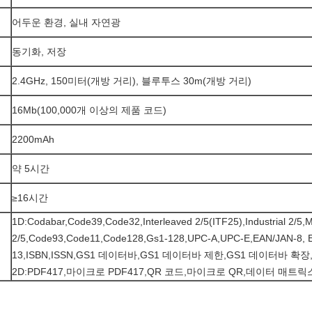
어두운 환경, 실내 자연광
동기화, 저장
2.4GHz, 150미터(개방 거리), 블루투스 30m(개방 거리)
16Mb(100,000개 이상의 제품 코드)
2200mAh
약 5시간
≥16시간
1D:Codabar,Code39,Code32,Interleaved 2/5(ITF25),Industrial 2/5,M
2/5,Code93,Code11,Code128,Gs1-128,UPC-A,UPC-E,EAN/JAN-8, 
13,ISBN,ISSN,GS1 데이터바,GS1 데이터바 제한,GS1 데이터바 확장,
2D:PDF417,마이크로 PDF417,QR 코드,마이크로 QR,데이터 매트릭스,