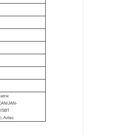
atrix
EAN/JAN-
ISBT
Aztec