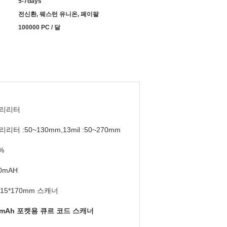
5-7days
전신환, 웨스턴 유니온, 페이팔
100000 PC / 달
밀리리터
리리터 :50~130mm,13mil :50~270mm
%
0mAH
115*170mm 스캐너
0mAh 포켓용 큐르 코드 스캐너