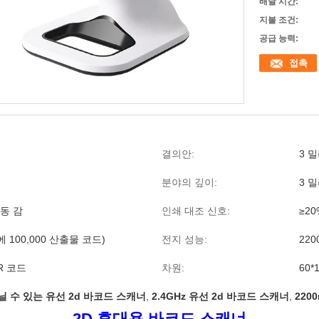
배달 시간:
지불 조건:
공급 능력:
접촉
결의안:
3 
분야의 깊이:
3 밀
동 감
인쇄 대조 신호:
≥20
에 100,000 산출물 코드)
전지 성능:
220
QR 코드
차원:
60*
닐 수 있는 유선 2d 바코드 스캐너
,
2.4GHz 유선 2d 바코드 스캐너
,
220
2D 휴대용 바코드 스캐너