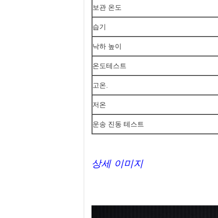
보관 온도
습기
낙하 높이
온도테스트
고온.
저온
운송 진동 테스트
상세 이미지