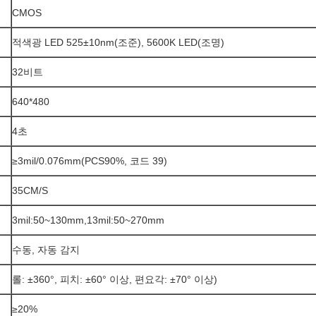
CMOS
적색광 LED 525±10nm(조준), 5600K LED(조명)
32비트
640*480
4초
≥3mil/0.076mm(PCS90%, 코드 39)
35CM/S
3mil:50~130mm,13mil:50~270mm
수동, 자동 감지
롤: ±360°, 피치: ±60° 이상, 편요각: ±70° 이상)
≥20%