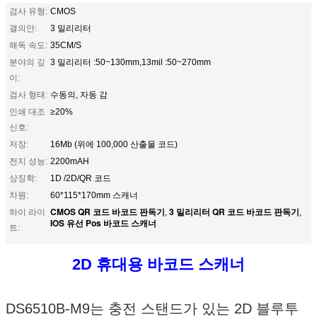
검사 유형:
CMOS
결의안:
3 밀리리터
해독 속도:
35CM/S
분야의 깊
3 밀리리터 :50~130mm,13mil :50~270mm
이:
검사 형태:
수동의, 자동 감
인쇄 대조
≥20%
신호:
저장:
16Mb (위에 100,000 산출물 코드)
전지 성능:
2200mAH
상징학:
1D /2D/QR 코드
차원:
60*115*170mm 스캐너
CMOS QR 코드 바코드 판독기
3 밀리리터 QR 코드 바코드 판독기
하이 라이
,
,
IOS 유선 Pos 바코드 스캐너
트:
2D 휴대용 바코드 스캐너
DS6510B-M9는 충전 스탠드가 있는 2D 블루투