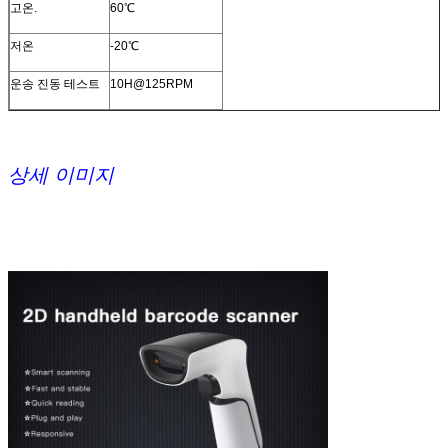
고온.
60℃
상징
1D:Codabar,Code39,Code32,Interleaved
저온
-20℃
2/5(ITF25),Industrial 2/5,Matrix
2/5,Code93,Code11,Code128,Gs1-128,UPC-A,UPC-
운송 진동 테스트
10H@125RPM
E,EAN/JAN-8, EAN/JAN-13,ISBN,ISSN,GS1 데이터바,GS1
데이터바 제한,GS1 데이터바 확장,ISBT
2D:PDF417,마이크로 PDF417,QR 코드,마이크로 QR,데이터
매트릭스,Aztec
상세 이미지