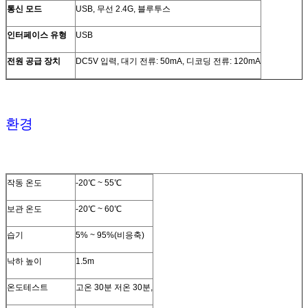
디코딩 속도
35CM/S
통신 모드
USB, 무선 2.4G, 블루투스
피사계 심도
3mil:50~130mm,13mil:50~270mm
인터페이스 유형
USB
스캔 모드
수동, 자동 감지
전원 공급 장치
DC5V 입력, 대기 전류: 50mA, 디코딩 전류: 120mA
스캔 각도
롤: ±360°, 피치: ±60° 이상, 편요각: ±70° 이상)
대비 신호 인쇄
≥20%
환경
앰비언트 라이트
어두운 환경, 실내 자연광
무선 통신 모드
동기화, 저장
작동 온도
-20℃ ~ 55℃
무선 전송 거리
2.4GHz, 150미터(개방 거리), 블루투스 30m(개방 거리)
보관 온도
-20℃ ~ 60℃
저장
16Mb(100,000개 이상의 제품 코드)
습기
5% ~ 95%(비응축)
배터리 용량
2200mAh
낙하 높이
1.5m
배터리 충전 시간
약 5시간
온도테스트
고온 30분 저온 30분,
연속 작업 시간
≥16시간