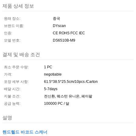
제품 상세 정보
원래 장소:
중국
브랜드 이름:
DYscan
인증:
CE ROHS FCC IEC
모델 번호:
DS6510B-M9
결제 및 배송 조건
최소 주문 수량:
1 PC
가격:
negotiable
포장 세부 사항:
61.5*38.5*25.5cm/10pcs /Carton
배달 시간:
5-7days
지불 조건:
전신환, 웨스턴 유니온, 페이팔
공급 능력:
100000 PC / 달
설명
핸드헬드 바코드 스캐너