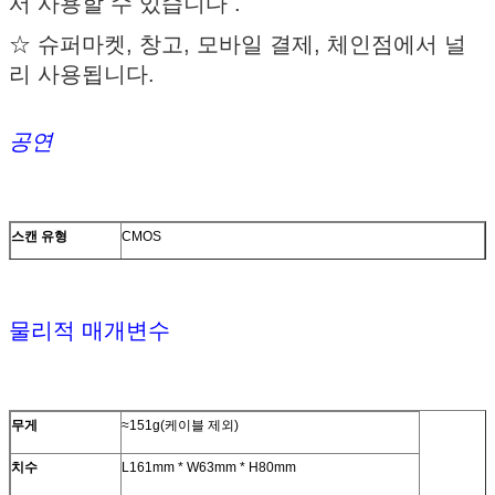
서 사용할 수 있습니다 .
☆ 슈퍼마켓, 창고, 모바일 결제, 체인점에서 널
리 사용됩니다.
공연
스캔 유형
CMOS
광원
적색광 LED 525±10nm(조준), 5600K LED(조명)
CPU
32비트
물리적 매개변수
해결
640*480
시작 시간
4초
무게
≈151g(케이블 제외)
해결
≥3mil/0.076mm(PCS90%, 코드 39)
치수
L161mm * W63mm * H80mm