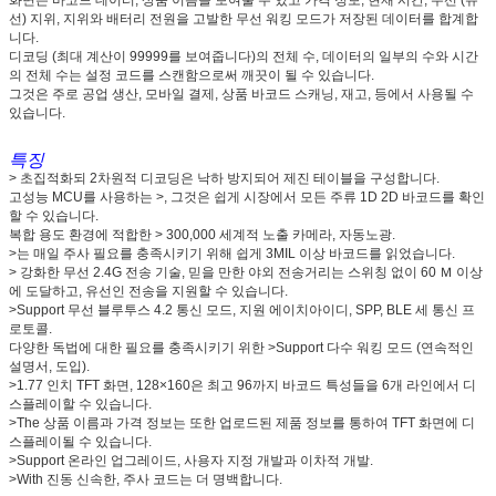
선) 지위, 지위와 배터리 전원을 고발한 무선 워킹 모드가 저장된 데이터를 합계합
니다.
디코딩 (최대 계산이 99999를 보여줍니다)의 전체 수, 데이터의 일부의 수와 시간
의 전체 수는 설정 코드를 스캔함으로써 깨끗이 될 수 있습니다.
그것은 주로 공업 생산, 모바일 결제, 상품 바코드 스캐닝, 재고, 등에서 사용될 수
있습니다.
특징
> 초집적화되 2차원적 디코딩은 낙하 방지되어 제진 테이블을 구성합니다.
고성능 MCU를 사용하는 >, 그것은 쉽게 시장에서 모든 주류 1D 2D 바코드를 확인
할 수 있습니다.
복합 용도 환경에 적합한 > 300,000 세계적 노출 카메라, 자동노광.
>는 매일 주사 필요를 충족시키기 위해 쉽게 3MIL 이상 바코드를 읽었습니다.
> 강화한 무선 2.4G 전송 기술, 믿을 만한 야외 전송거리는 스위칭 없이 60 Ｍ 이상
에 도달하고, 유선인 전송을 지원할 수 있습니다.
>Support 무선 블루투스 4.2 통신 모드, 지원 에이치아이디, SPP, BLE 세 통신 프
로토콜.
다양한 독법에 대한 필요를 충족시키기 위한 >Support 다수 워킹 모드 (연속적인
설명서, 도입).
>1.77 인치 TFT 화면, 128×160은 최고 96까지 바코드 특성들을 6개 라인에서 디
스플레이할 수 있습니다.
>The 상품 이름과 가격 정보는 또한 업로드된 제품 정보를 통하여 TFT 화면에 디
스플레이될 수 있습니다.
>Support 온라인 업그레이드, 사용자 지정 개발과 이차적 개발.
>With 진동 신속한, 주사 코드는 더 명백합니다.