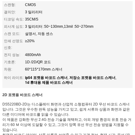
스캔형:
CMOS
결의안:
3 밀리리터
디코딩 속도:
35CM/S
피사계 심도:
3 밀리리터 :50~130mm,13mil :50~270mm
스캔 모드:
설명서, 자동 센스
인쇄 선명도
≥20%
신호:
전지 성능:
4800mAh
기호론:
1D /2D/QR 코드
차원:
60*115*170mm 스캐너
ip54 포켓용 바코드 스캐너
저장소 포켓용 바코드 스캐너
하이 라이트:
,
,
1d 휴대용 제품 바코드 스캐너
2D 포켓용 바코드 스캐너
DS5220BD-2D는 디스플레이 화면과 산업적 소형컴퓨터 2D 무선 바코드 스캐너
입니다. 그것은 우수한 판독 성능을 가지고 있고, 쉽게 서류와 상품과 화면과 같은
다른 미디어에 바코드를 읽을 수 있습니다.
이 제품은 강화한 무선 2.4G 전송 기술을 채택하고, 야외 개방 환경의 유효 전송 거
리가 60 Ｍ 이상에 도달할 수 있고, 그것이 양쪽 유선 무선 전송 방법을 지원할 수
있습니다.
화면은 바코드 데이터, 상품 이름을 보여줄 수 있고 가격 정보, 현재 시간, 무선 (유