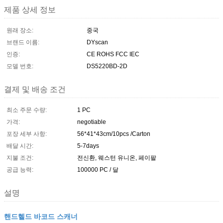
제품 상세 정보
원래 장소:
중국
브랜드 이름:
DYscan
인증:
CE ROHS FCC IEC
모델 번호:
DS5220BD-2D
결제 및 배송 조건
최소 주문 수량:
1 PC
가격:
negotiable
포장 세부 사항:
56*41*43cm/10pcs /Carton
배달 시간:
5-7days
지불 조건:
전신환, 웨스턴 유니온, 페이팔
공급 능력:
100000 PC / 달
설명
핸드헬드 바코드 스캐너