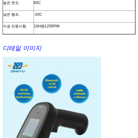
417, 맥시코드, Aztec,HanXin 코드, 기타 등등.
높은 온도.
60C
낮은 템프.
-20C
수송 진동시험
10H@125RPM
디테일 이미지