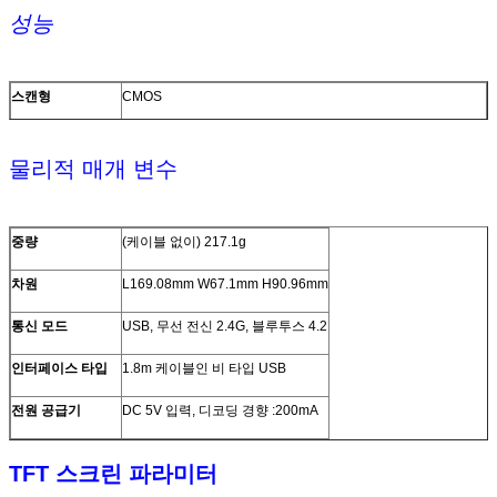
성능
스캔형
CMOS
조명 공급원
적신호는 525±10nm(aim), 5600K 주도하는 (조명을) 이끌었
습니다
물리적 매개 변수
CPU
32개 비트
결의안
640*480
중량
(케이블 없이) 217.1g
시작 시간
4s
차원
L169.08mm W67.1mm H90.96mm
결의안
≥3mil / 0.076mm (PCS90%, 코드 39)
통신 모드
USB, 무선 전신 2.4G, 블루투스 4.2
디코딩 속도
65CM/S
인터페이스 타입
1.8m 케이블인 비 타입 USB
피사계 심도
10mm~550mm
전원 공급기
DC 5V 입력, 디코딩 경향 :200mA
스캔 모드
연속적인 설명서, 자동 센스
TFT 스크린 파라미터
주사각
회전하세요 :±360', 피치 :±60' 또는 더 큰, 편요 :±70' 또는 큽니