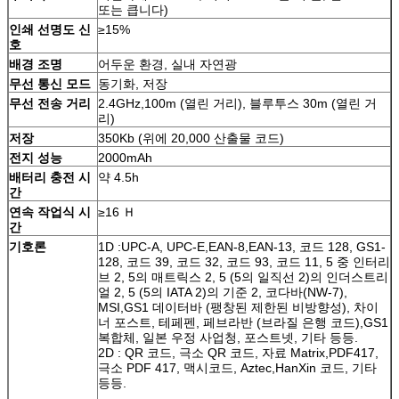
또는 큽니다)
인쇄 선명도 신
≥15%
호
배경 조명
어두운 환경, 실내 자연광
무선 통신 모드
동기화, 저장
무선 전송 거리
2.4GHz,100m (열린 거리), 블루투스 30m (열린 거
리)
저장
350Kb (위에 20,000 산출물 코드)
전지 성능
2000mAh
배터리 충전 시
약 4.5h
간
연속 작업식 시
≥16 Ｈ
간
기호론
1D :UPC-A, UPC-E,EAN-8,EAN-13, 코드 128, GS1-
128, 코드 39, 코드 32, 코드 93, 코드 11, 5 중 인터리
브 2, 5의 매트릭스 2, 5 (5의 일직선 2)의 인더스트리
얼 2, 5 (5의 IATA 2)의 기준 2, 코다바(NW-7),
MSI,GS1 데이터바 (팽창된 제한된 비방향성), 차이
너 포스트, 테페펜, 페브라반 (브라질 은행 코드),GS1
복합체, 일본 우정 사업청, 포스트넷, 기타 등등.
2D : QR 코드, 극소 QR 코드, 자료 Matrix,PDF417,
극소 PDF 417, 맥시코드, Aztec,HanXin 코드, 기타
등등.