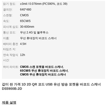
읽기 정도:
≥3mil / 0.076mm (PCS90%, 코드 39)
결의안:
640*480
스캔형:
CMOS
속도:
65CM/S
피사계 심도:
30-600mm
통신 모드:
무선 2.4G 및 블루투스
이름:
무선 휴대장치 바코드 스캐너
배터리 충전
4.5H
타임즈 지:
연속 작업식
12h
시간:
CMOS 스캔 포켓용 바코드 스캐너
하이 라이트:
,
65CM/S 무선 휴대장치 바코드 스캐너
,
CMOS 무선 휴대장치 바코드 스캐너
값이 싼 가격 1D 2D QR 코드 USB 유선 방송 포켓용 바코드 스캐너
DS5900B-2D
제품 설명