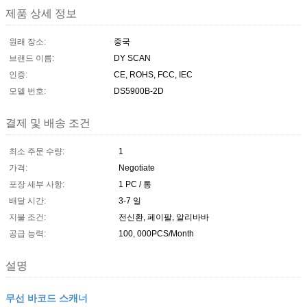
제품 상세 정보
원래 장소:
중국
브랜드 이름:
DY SCAN
인증:
CE, ROHS, FCC, IEC
모델 번호:
DS5900B-2D
결제 및 배송 조건
최소 주문 수량:
1
가격:
Negotiate
포장 세부 사항:
1 PC / 통
배달 시간:
3-7 일
지불 조건:
전신환, 페이팔, 알리바바
공급 능력:
100, 000PCS/Month
설명
무선 바코드 스캐너