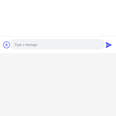
계속하다
무선 바코드 스캐너
더 많은 것
잡담
견적 요청
1D 2D
Wireless
DI9010-2D
무선 블루투스 바
CMOS 2.
코드 스캐
Bluetooth
Wireless
코드 스캐너
바코드 
너
Barcode Scanner
Bluetooth
DI9010C-2D 웨어
1D 2D QR Reader
Barcode Scanner
러블 핑거 QR 리더
30m Range
300 Scans/Sec
언어를 바꾸십시오
Korean
Photo
Video Call
Audio Call
홈
|
우리에 대하여
|
연락주세요
|
사이트맵
|
Privacy Policy
탁상용 전망
Copyright © 2018 - 2026 Shenzhen DYscan Technology Co., Ltd.