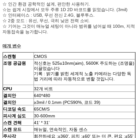
☆ 인간 환경 공학적인 설계, 편안한 사용하기.
☆는 쉽게 시장에서 모두 주류 1D 2D 바코드를 읽었습니다. (3mil)
☆ 인터페이스 : USB, 무선 전신 2.4G, 블루투스.
☆ 2중 모드 : 유선, 무선, 극히 낮은 전력 소비.
☆ 기어는 그것이 매뉴얼 세팅이 아니라 범위를 넘어설 때 100m, 지적
자동접속을 능가합니다.
매개 변수
스캔형
CMOS
조명 공급원
적신호는 525±10nm(aim), 5600K 주도하는 (조명을)
이끌었습니다
기록 : 밝기를 밝힌 세계적 노출 카메라는 다양한 독
법 거리에 따라 자동적으로 변할 것입니다.
CPU
32개 비트
결의안
640*480
결의안
≥3mil / 0.1mm (PCS90%, 코드 39)
디코딩 속도
65CM/S
피사계 심도
30-600mm
스캔 견해
41' * 31'
스캔 모드
매뉴얼, 연속적인, 자동 센스
주사각
회전하세요 :±360', 피치 :±60' 또는 더 큰, 편요 :±55'