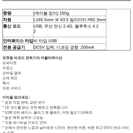
중량
(케이블 없이) 160g
차원
L165.5mm Ｗ 63.5 밀리미터 H92.3mm
통신 모드
USB, 무선 전신 2.4G, 블루투스 4.2
2
인터페이스 타입
비 타입 USB
전원 공급기
DC5V 입력, 디코딩 경향 :200mA
포켓용 바코드 판독기의 어플리케이션
슈퍼마켓
저장소
모바일 결제
소매 체인
특사
의료 서비스
이익을 얻으세요 :
* 공장 직접 판매, 값싼 댓가.
* 1D 코드를 읽는 것에 빠르고 정확합니다.
* USB 인터 페이스, 플러그 앤 플레이, 어떤 필요 디르베르.
* 높은 해독 능력과 고성능.
* 지원 유니버설 키보드 언어.
* 손에서 편안한 느낌과 날카로운 디자인. 편안한 버튼, 버튼 최고 0까지 번의 서비
스 수명.