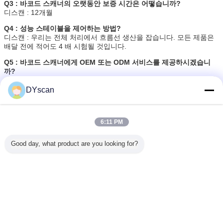
Q3 : 바코드 스캐너의 오랫동안 보증 시간은 어떻습니까?
디스캔 : 12개월
Q4 : 성능 스테이블을 제어하는 방법?
디스캔 : 우리는 전체 처리에서 흐름선 생산을 잡습니다. 모든 제품은
배달 전에 적어도 4 배 시험될 것입니다.
Q5 : 바코드 스캐너에게 OEM 또는 ODM 서비스를 제공하시겠습니
까?
디스캔 : 우리는 당신의 자체 로고, 컬러 박스, 사용자 교범을 출력하는
것과 같은, OEM도 그러할 수 있습니다. 그리고 우리는 ODM 서비스를
DYscan
지원하기 위해 자신의 기술 팀을 가지고 있습니다.
코드가 없는 바코드 독자
무선 bluetooth 바코드 스캐너
꼬리표:
,
,
6:11 PM
코드가 없는 usb 바코드 스캐너
Good day, what product are you looking for?
가장 저렴 한 가격 으로
1D 2D QR 코드 무선 휴대장치 바코
드 스캐너 USB 유선 CMOS 스캔
DS5900B-2D