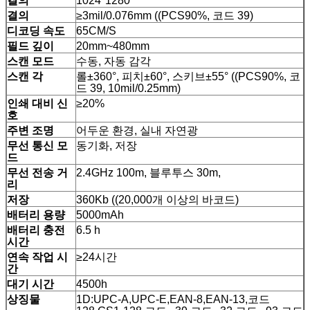
결의
1024*1280
결의
≥3mil/0.076mm ((PCS90%, 코드 39)
디코딩 속도
65CM/S
필드 깊이
20mm~480mm
스캔 모드
수동, 자동 감각
스캔 각
롤±360°, 피치±60°, 스키브±55° ((PCS90%, 코
드 39, 10mil/0.25mm)
인쇄 대비 신
≥20%
호
주변 조명
어두운 환경, 실내 자연광
무선 통신 모
동기화, 저장
드
무선 전송
거
2.4GHz 100m, 블루투스 30m,
리
저장
360Kb ((20,000개 이상의 바코드)
배터리 용량
5000mAh
배터리 충전
6.5 h
시간
연속 작업 시
≥24시간
간
대기 시간
4500h
상징물
1D:UPC-A,UPC-E,EAN-8,EAN-13,코드