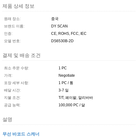
제품 상세 정보
원래 장소:
중국
브랜드 이름:
DY SCAN
인증:
CE, ROHS, FCC, IEC
모델 번호:
DS6530B-2D
결제 및 배송 조건
최소 주문 수량:
1 PC
가격:
Negotiate
포장 세부 사항:
1 PC / 통
배달 시간:
3-7 일
지불 조건:
T/T, 페이팔, 알리바바
공급 능력:
100,000 PC / 달
설명
무선 바코드 스캐너