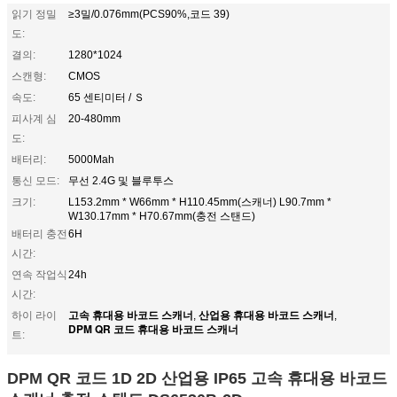
읽기 정밀
≥3밀/0.076mm(PCS90%,코드 39)
도:
결의:
1280*1024
스캔형:
CMOS
속도:
65 센티미터 / Ｓ
피사계 심
20-480mm
도:
배터리:
5000Mah
통신 모드:
무선 2.4G 및 블루투스
크기:
L153.2mm * W66mm * H110.45mm(스캐너) L90.7mm *
W130.17mm * H70.67mm(충전 스탠드)
배터리 충전
6H
시간:
연속 작업식
24h
시간:
고속 휴대용 바코드 스캐너
산업용 휴대용 바코드 스캐너
하이 라이
,
,
DPM QR 코드 휴대용 바코드 스캐너
트:
DPM QR 코드 1D 2D 산업용 IP65 고속 휴대용 바코드