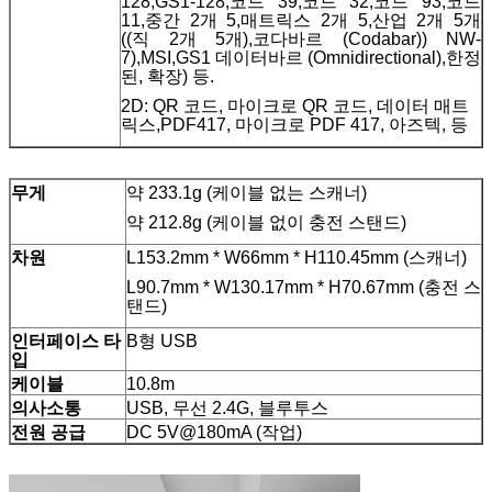
128,GS1-128,코드 39,코드 32,코드 93,코드
11,중간 2개 5,매트릭스 2개 5,산업 2개 5개
((직 2개 5개),코다바르 (Codabar)) NW-
7),MSI,GS1 데이터바르 (Omnidirectional),한정
된, 확장) 등.
2D: QR 코드, 마이크로 QR 코드, 데이터 매트
릭스,PDF417, 마이크로 PDF 417, 아즈텍, 등
무게
약 233.1g (케이블 없는 스캐너)
약 212.8g (케이블 없이 충전 스탠드)
차원
L153.2mm * W66mm * H110.45mm (스캐너)
L90.7mm * W130.17mm * H70.67mm (충전 스
탠드)
인터페이스 타
B형 USB
입
케이블
10.8m
의사소통
USB, 무선 2.4G, 블루투스
전원 공급
DC 5V@180mA (작업)