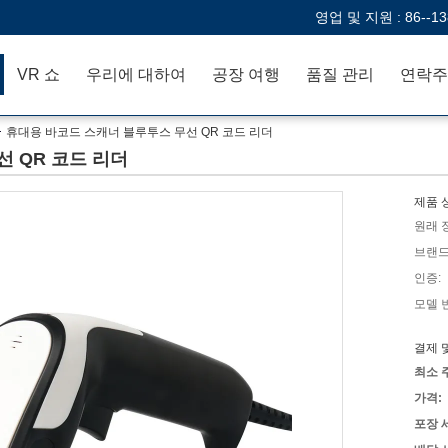
영업 및 지원 :
86--1
VR 쇼
우리에 대하여
공장 여행
품질 관리
연락주
휴대용 바코드 스캐너 블루투스 무선 QR 코드 리더
 QR 코드 리더
제품 
원래 
브랜드
인증:
모델 
결제 
최소 
가격:
포장 