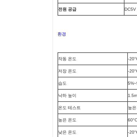
전원 공급
DC5V
환경
작동 온도
-20°
저장 온도
-20°
습도
5%~
낙하 높이
1.5
온도 테스트
높은
높은 온도
60°
낮은 온도
-20°