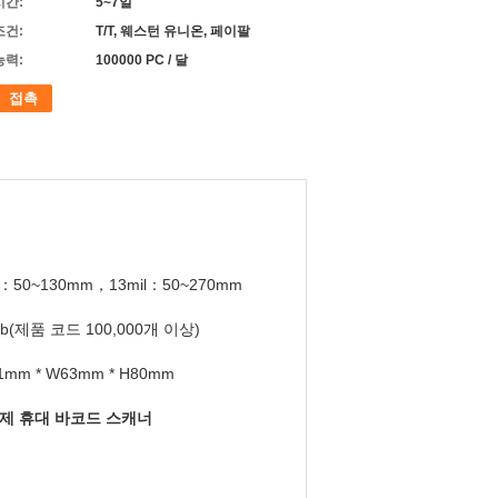
시간:
5~7일
조건:
T/T, 웨스턴 유니온, 페이팔
능력:
100000 PC / 달
접촉
l：50~130mm，13mil：50~270mm
b(제품 코드 100,000개 이상)
1mm * W63mm * H80mm
제 휴대 바코드 스캐너