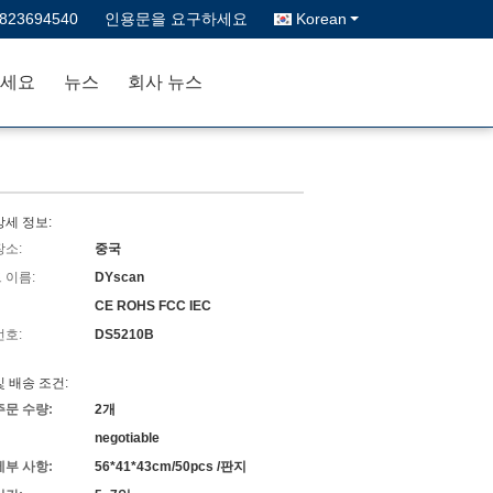
3823694540
인용문을 요구하세요
Korean
세요
뉴스
회사 뉴스
상세 정보:
장소:
중국
 이름:
DYscan
CE ROHS FCC IEC
번호:
DS5210B
및 배송 조건:
주문 수량:
2개
negotiable
세부 사항:
56*41*43cm/50pcs /판지