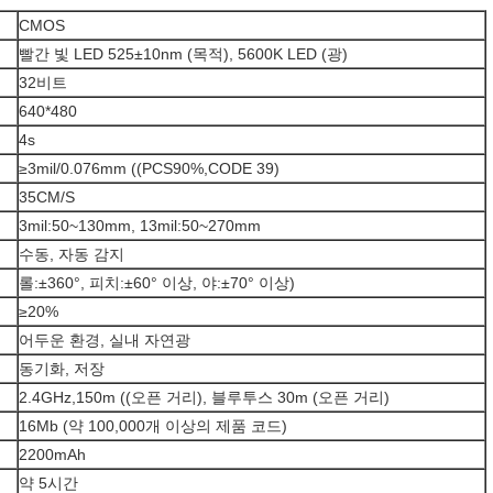
CMOS
빨간 빛 LED 525±10nm (목적), 5600K LED (광)
32비트
640*480
4s
≥3mil/0.076mm ((PCS90%,CODE 39)
35CM/S
3mil:50~130mm, 13mil:50~270mm
수동, 자동 감지
롤:±360°, 피치:±60° 이상, 야:±70° 이상)
≥20%
어두운 환경, 실내 자연광
동기화, 저장
2.4GHz,150m ((오픈 거리), 블루투스 30m (오픈 거리)
16Mb (약 100,000개 이상의 제품 코드)
2200mAh
약 5시간