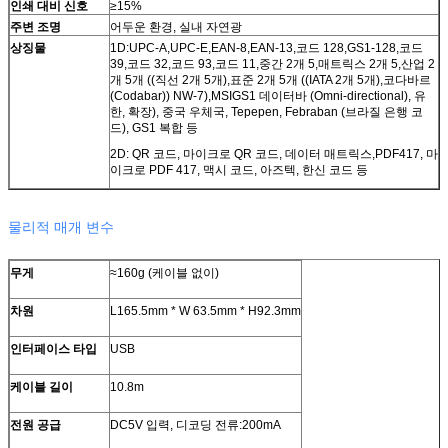
인쇄 대비 신호
≥15%
주변 조명
어두운 환경, 실내 자연광
상징물
1D:UPC-A,UPC-E,EAN-8,EAN-13,코드 128,GS1-128,코드
39,코드 32,코드 93,코드 11,중간 2개 5,매트릭스 2개 5,산업 2
개 5개 ((직선 2개 5개),표준 2개 5개 ((IATA 2개 5개),코다바르
(Codabar)) NW-7),MSIGS1 데이터바 (Omni-directional), 유
한, 확장), 중국 우체국, Tepepen, Febraban (브라질 은행 코
드), GS1 복합 등
2D: QR 코드, 마이크로 QR 코드, 데이터 매트릭스,PDF417, 마
이크로 PDF 417, 맥시 코드, 아즈텍, 한신 코드 등
물리적 매개 변수
무게
≈160g (케이블 없이)
차원
L165.5mm * W 63.5mm * H92.3mm
인터페이스 타입
USB
케이블 길이
10.8m
전원 공급
DC5V 입력, 디코딩 전류:200mA