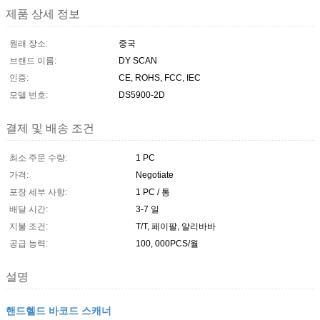
제품 상세 정보
원래 장소:
중국
브랜드 이름:
DY SCAN
인증:
CE, ROHS, FCC, IEC
모델 번호:
DS5900-2D
결제 및 배송 조건
최소 주문 수량:
1 PC
가격:
Negotiate
포장 세부 사항:
1 PC / 통
배달 시간:
3-7 일
지불 조건:
T/T, 페이팔, 알리바바
공급 능력:
100, 000PCS/월
설명
핸드헬드 바코드 스캐너