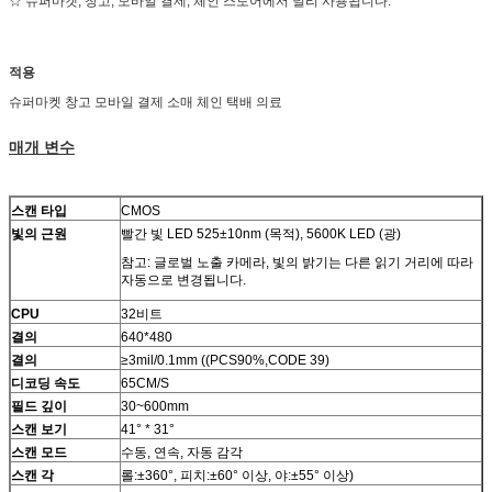
☆ 슈퍼마켓, 창고, 모바일 결제, 체인 스토어에서 널리 사용됩니다.
적용
슈퍼마켓 창고 모바일 결제 소매 체인 택배 의료
매개 변수
스캔 타입
CMOS
빛의 근원
빨간 빛 LED 525±10nm (목적), 5600K LED (광)
참고: 글로벌 노출 카메라, 빛의 밝기는 다른 읽기 거리에 따라
자동으로 변경됩니다.
CPU
32비트
결의
640*480
결의
≥3mil/0.1mm ((PCS90%,CODE 39)
디코딩 속도
65CM/S
필드 깊이
30~600mm
스캔 보기
41° * 31°
스캔 모드
수동, 연속, 자동 감각
스캔 각
롤:±360°, 피치:±60° 이상, 야:±55° 이상)