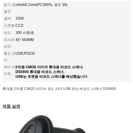
읽기 정
≥4mil/0.1mm(PCS90%, 코드 39)
밀도:
결의:
1500
스캔형:
CCD
속도:
300 스캔/초
피사계
45~350MM
심도:
통신 모
USB,RS232
드:
2차원 CMOS 이미저 휴대용 바코드 스캐너
하이 라
,
DS5900 휴대용 바코드 스캐너
,
이트:
USB는 포켓용 바코드 스캐너를 배선했습니다
휴대용 2차원 CMOS 이미저 코드 리더 USB 유선 바코드 스캐너 DS5900
제품 설명