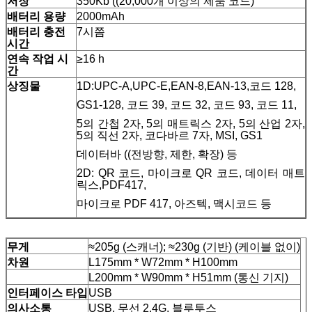
저장
350Kb ((20,000개 이상의 제품 코드)
배터리 용량
2000mAh
배터리 충전
7시쯤
시간
연속 작업 시
≥16 h
간
상징물
1D:UPC-A,UPC-E,EAN-8,EAN-13,코드 128,
GS1-128, 코드 39, 코드 32, 코드 93, 코드 11,
5의 간첩 2자, 5의 매트릭스 2자, 5의 산업 2자,
5의 직선 2자, 코다바르 7자, MSI, GS1
데이터바 ((전방향, 제한, 확장) 등
2D: QR 코드, 마이크로 QR 코드, 데이터 매트
릭스,PDF417,
마이크로 PDF 417, 아즈텍, 맥시코드 등
무게
≈205g (스캐너); ≈230g (기반) (케이블 없이)
차원
L175mm * W72mm * H100mm
L200mm * W90mm * H51mm (통신 기지)
인터페이스 타입
USB
의사소통
USB, 무선 2.4G, 블루투스