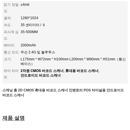
읽기 정밀
≥4mil
도:
결의:
1280*1024
속도:
35 센티미터 / Ｓ
피사계 심
35-500MM
도:
배터리:
2000mAh
통신 모드:
무선 2.4G 및 블루투스
크기:
L175mm * W72mm * H100mm L200mm * W90mm * H51mm（통신
베이스）
2차원 CMOS 바코드 스캐너
휴대용 바코드 스캐너
하이 라이
,
,
안드로이드 바코드 스캐너
트:
스캐닝 총 2D CMOS 휴대용 바코드 스캐너 인벤토리 POS 터미널용 안드로이드
바코드 스캐너
제품 설명