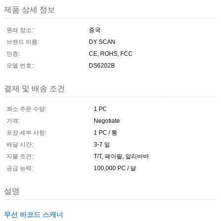
제품 상세 정보
원래 장소:
중국
브랜드 이름:
DY SCAN
인증:
CE, ROHS, FCC
모델 번호:
DS6202B
결제 및 배송 조건
최소 주문 수량:
1 PC
가격:
Negotiate
포장 세부 사항:
1 PC / 통
배달 시간:
3-7 일
지불 조건:
T/T, 페이팔, 알리바바
공급 능력:
100,000 PC / 달
설명
무선 바코드 스캐너