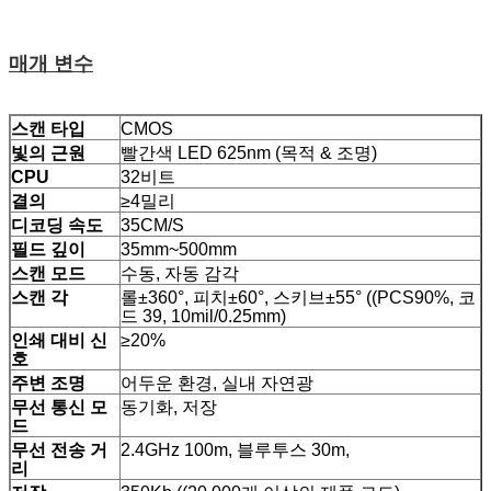
매개 변수
스캔 타입
CMOS
빛의 근원
빨간색 LED 625nm (목적 & 조명)
CPU
32비트
결의
≥4밀리
디코딩 속도
35CM/S
필드 깊이
35mm~500mm
스캔 모드
수동, 자동 감각
스캔 각
롤±360°, 피치±60°, 스키브±55° ((PCS90%, 코
드 39, 10mil/0.25mm)
인쇄 대비 신
≥20%
호
주변 조명
어두운 환경, 실내 자연광
무선 통신 모
동기화, 저장
드
무선 전송 거
2.4GHz 100m, 블루투스 30m,
리