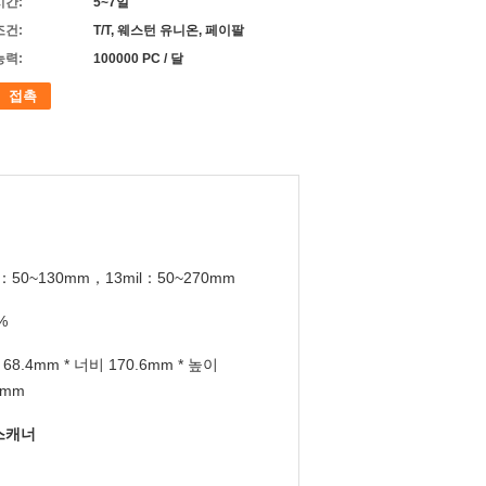
시간:
5~7일
조건:
T/T, 웨스턴 유니온, 페이팔
능력:
100000 PC / 달
접촉
l：50~130mm，13mil：50~270mm
%
68.4mm * 너비 170.6mm * 높이
6mm
스캐너