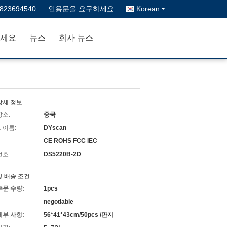
3823694540
인용문을 요구하세요
Korean
세요
뉴스
회사 뉴스
상세 정보:
장소:
중국
 이름:
DYscan
CE ROHS FCC IEC
번호:
DS5220B-2D
및 배송 조건:
주문 수량:
1pcs
negotiable
세부 사항:
56*41*43cm/50pcs /판지