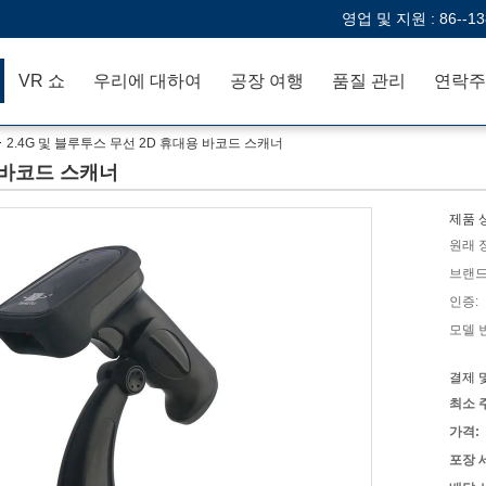
영업 및 지원 :
86--1
VR 쇼
우리에 대하여
공장 여행
품질 관리
연락주
2.4G 및 블루투스 무선 2D 휴대용 바코드 스캐너
용 바코드 스캐너
제품 
원래 
브랜드
인증:
모델 
결제 
최소 
가격:
포장 