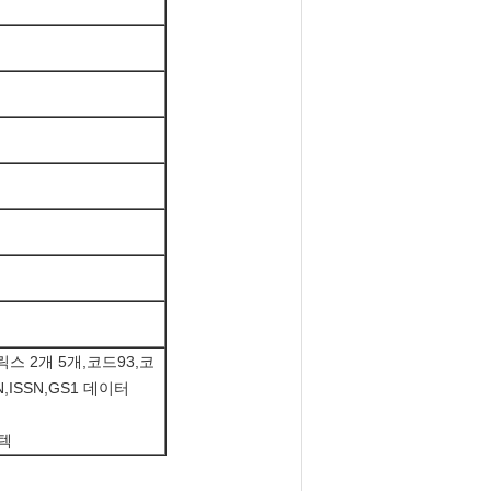
트릭스 2개 5개,코드93,코
BN,ISSN,GS1 데이터
즈텍