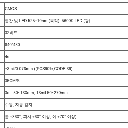
CMOS
빨간 빛 LED 525±10nm (목적), 5600K LED (광)
32비트
640*480
4s
≥3mil/0.076mm ((PCS90%,CODE 39)
35CM/S
3mil:50~130mm, 13mil:50~270mm
수동, 자동 감지
롤:±360°, 피치:±60° 이상, 야:±70° 이상)