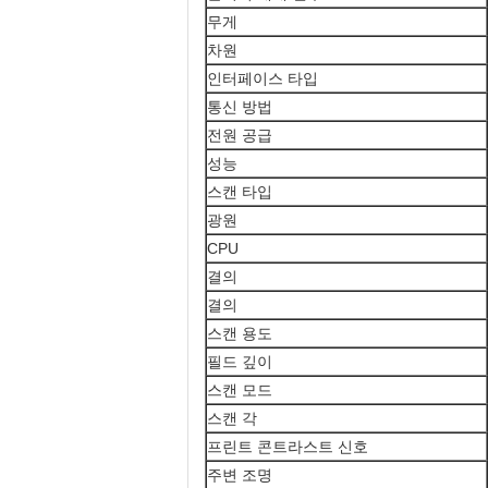
무게
차원
인터페이스 타입
통신 방법
전원 공급
성능
스캔 타입
광원
CPU
결의
결의
스캔 용도
필드 깊이
스캔 모드
스캔 각
프린트 콘트라스트 신호
주변 조명