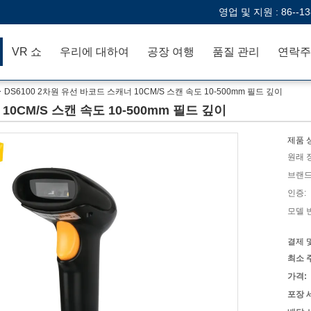
영업 및 지원 :
86--1
VR 쇼
우리에 대하여
공장 여행
품질 관리
연락주
DS6100 2차원 유선 바코드 스캐너 10CM/S 스캔 속도 10-500mm 필드 깊이
10CM/S 스캔 속도 10-500mm 필드 깊이
제품 
원래 
브랜드
인증:
모델 
결제 
최소 
가격:
포장 