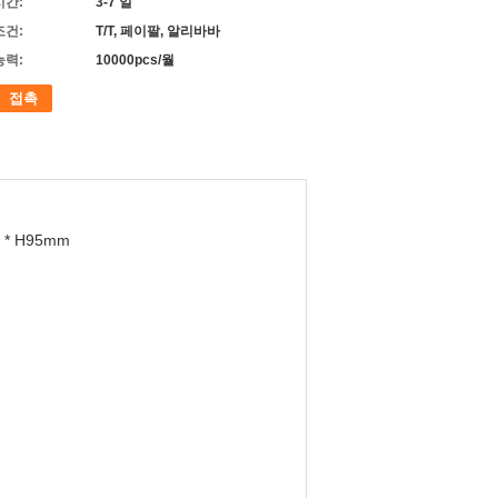
시간:
3-7 일
조건:
T/T, 페이팔, 알리바바
능력:
10000pcs/월
접촉
 * H95mm