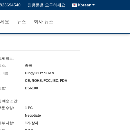
3823694540
인용문을 요구하세요
Korean
세요
뉴스
회사 뉴스
상세 정보:
장소:
중국
 이름:
Dingyu/ DY SCAN
CE, ROHS, FCC, IEC, FDA
번호:
DS6100
및 배송 조건:
주문 수량:
1 PC
Negotiate
세부 사항:
1개/상자