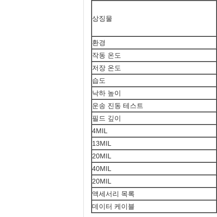
상징물
환경
작동 온도
저장 온도
습도
낙하 높이
운송 진동 테스트
필드 깊이
4MIL
13MIL
20MIL
40MIL
20MIL
액세서리 목록
데이터 케이블