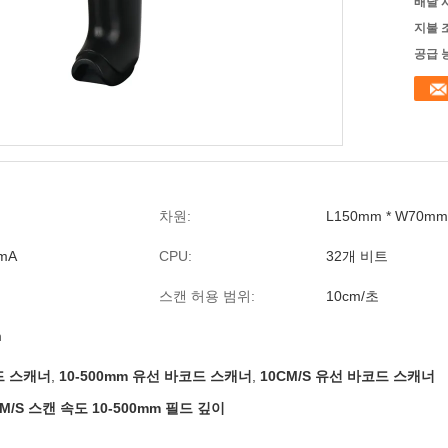
배달 
지불 
공급 
차원:
L150mm * W70mm
mA
CPU:
32개 비트
스캔 허용 범위:
10cm/초
m
드 스캐너
,
10-500mm 유선 바코드 스캐너
,
10CM/S 유선 바코드 스캐너
M/S 스캔 속도 10-500mm 필드 깊이