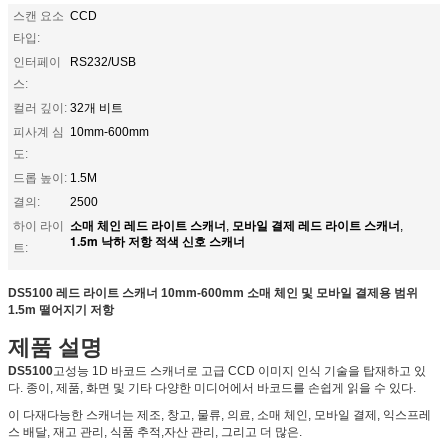
스캔 요소
CCD
타입:
인터페이
RS232/USB
스:
컬러 깊이:
32개 비트
피사계 심
10mm-600mm
도:
드롭 높이:
1.5M
결의:
2500
소매 체인 레드 라이트 스캐너
모바일 결제 레드 라이트 스캐너
하이 라이
,
,
1.5m 낙하 저항 적색 신호 스캐너
트:
DS5100 레드 라이트 스캐너 10mm-600mm 소매 체인 및 모바일 결제용 범위
1.5m 떨어지기 저항
제품 설명
DS5100
고성능 1D 바코드 스캐너로 고급 CCD 이미지 인식 기술을 탑재하고 있
다. 종이, 제품, 화면 및 기타 다양한 미디어에서 바코드를 손쉽게 읽을 수 있다.
이 다재다능한 스캐너는 제조, 창고, 물류, 의료, 소매 체인, 모바일 결제, 익스프레
스 배달, 재고 관리, 식품 추적,자산 관리, 그리고 더 많은.