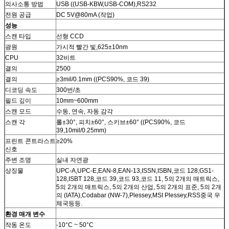
의사소통 방법
USB ((USB-KBW,USB-COM),RS232
전원 공급
DC 5V@80mA (작업)
성능
스캔 타입
선형 CCD
광원
가시적 빨간 빛,625±10nm
CPU
32비트
결의
2500
결의
≥3mil/0.1mm ((PCS90%, 코드 39)
디코딩 속도
300번/초
필드 깊이
10mm~600mm
스캔 모드
수동, 연속, 자동 감각
스캔 각
롤±30°, 피치±60°, 스키브±60° ((PCS90%, 코드
39,10mil/0.25mm)
프린트 콘트라스트
≥20%
신호
주변 조명
실내 자연광
상징물
UPC-A,UPC-E,EAN-8,EAN-13,ISSN,ISBN,코드 128,GS1-
128,ISBT 128,코드 39,코드 93,코드 11, 5의 2개의 매트릭스,
5의 2개의 매트릭스, 5의 2개의 산업, 5의 2개의 표준, 5의 2개
의 (IATA),Codabar (NW-7),Plessey,MSI Plessey,RSS중국 우
체국등등.
환경 매개 변수
작동 온도
-10°C ~ 50°C