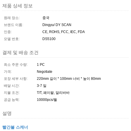
제품 상세 정보
원래 장소:
중국
브랜드 이름:
Dingyu/ DY SCAN
인증:
CE, ROHS, FCC, IEC, FDA
모델 번호:
DS5100
결제 및 배송 조건
최소 주문 수량:
1 PC
가격:
Negotiate
포장 세부 사항:
220mm 길이 * 100mm 너비 * 높이 80mm
배달 시간:
3-7 일
지불 조건:
T/T, 페이팔, 알리바바
공급 능력:
10000pcs/월
설명
빨간불 스캐너