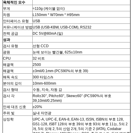
육체적인 모수
무게
≈110g (케이블 없이)
차원
L150mm * W70mm * H95mm
인터페이스 유형
USB
커뮤니케이션 방법
USB (USB-KBW, USB-COM), RS232
전력 공급
DC 5V@80mA (일)
성과
검사 유형
선형 CCD
광원
눈에 보이는 빨간불, 625±10nm
CPU
32 비트
해결책
2500
해결책
≥3mil/0.1mm (PCS90%의 부호 39)
해독 속도
300 타임스/s
분야의 깊이
10mm-600mm
검사 형태
수동, 지속, 자동 감
검사 각
Roll±30°, Pitch±60°, Skew±60° (PCS90%의 부호
39,10mil/0.25mm)
인쇄 대조 신호
≥20%
주위 빛
실내 자연광
상징학
UPC-A, UPC-E, EAN-8, EAN-13, ISSN, ISBN의 부호 128,
GS1-128, ISBT 128의 부호 39의 부호 93의 부호 11는, 5의 2
개, 5의 모체 2, 5의 산업 2개, 5의 기준 2 (IATA), Codabar