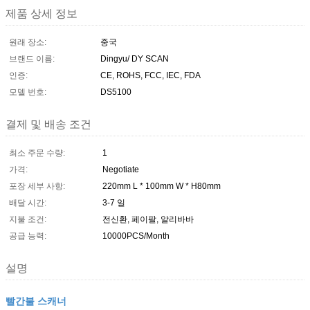
제품 상세 정보
원래 장소:
중국
브랜드 이름:
Dingyu/ DY SCAN
인증:
CE, ROHS, FCC, IEC, FDA
모델 번호:
DS5100
결제 및 배송 조건
최소 주문 수량:
1
가격:
Negotiate
포장 세부 사항:
220mm L * 100mm W * H80mm
배달 시간:
3-7 일
지불 조건:
전신환, 페이팔, 알리바바
공급 능력:
10000PCS/Month
설명
빨간불 스캐너