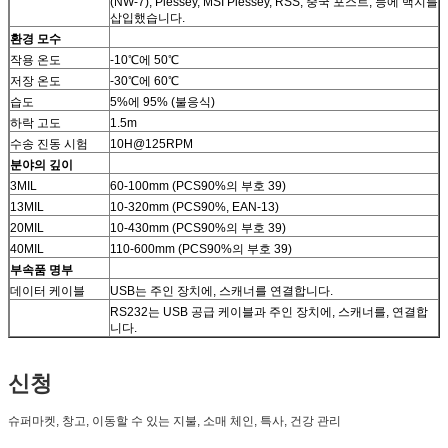
(NW-7), Plessey, MSI Plessey, RSS, 중국 포스트, 등에 백지를
삽입했습니다.
환경 모수
작용 온도
-10℃에 50℃
저장 온도
-30℃에 60℃
습도
5%에 95% (불응식)
하락 고도
1.5m
수송 진동 시험
10H@125RPM
분야의 깊이
3MIL
60-100mm (PCS90%의 부호 39)
13MIL
10-320mm (PCS90%, EAN-13)
20MIL
10-430mm (PCS90%의 부호 39)
40MIL
110-600mm (PCS90%의 부호 39)
부속품 명부
데이터 케이블
USB는 주인 장치에, 스캐너를 연결합니다.
RS232는 USB 공급 케이블과 주인 장치에, 스캐너를, 연결합
니다.
신청
슈퍼마켓, 창고, 이동할 수 있는 지불, 소매 체인, 특사, 건강 관리