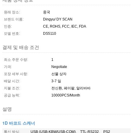
원래 장소:
중국
브랜드 이름:
Dingyu/ DY SCAN
인증:
CE, ROHS, FCC, IEC, FDA
모델 번호:
DS5110
결제 및 배송 조건
최소 주문 수량:
1
가격:
Negotiate
포장 세부 사항:
선물 상자
배달 시간:
3-7 일
지불 조건:
전신환, 페이팔, 알리바바
공급 능력:
10000PCS/Month
설명
1D 바코드 스캐너
통신 방식:
USB (USB-KBW/USB-COM)、 TTL-RS232、 PS2