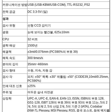
커뮤니케이션 방법
USB (USB-KBW/USB-COM), TTL-RS232, PS2
전력 공급
DC 3.3-5V (일)
성과
검사 유형
선형 CCD 감지기
광원
눈에 보이는 빨간불, 625±10nm
CPU
32 비트
광학 해상
1500년
해결책
≥3mil/0.076mm (PCS90%의 부호 39)
해독 속도
300 times/s
분야의 깊이
35mm~460mm
검사 형태
수동, 지속, 자동 감
검사 각
피치: ±50° 목록: ±30° 뒤틀림: ±50° (CODE39,10mil/0.25mm,
PCS90%)
인쇄 대조 신호
≥25%
주위 빛
어두운 실내 자연광
상징학
UPC-A, UPC-E, EAN-8, EAN-13, ISSN, ISBN의 부호 128,
GS1-128, ISBT 128의 부호 39의 부호 93의 부호 11는, 5의 2
개, 5의 모체 2, 5의 산업 2개, 5의 기준 2 (IATA), Codabar
(NW-7), Plessey, MSI Plessey, RSS, 중국 포스트, 등에 백지를