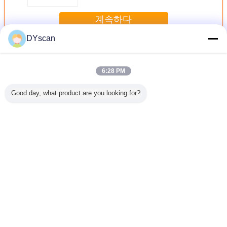
계속하다
DYscan
1D 바코드 스캐너
더 많은 것
6:28 PM
Good day, what product are you looking for?
-1D USB
DS5110 1D CCD
DS5900-1D USB
DS2806-1D 1D
DS6530-
 Scanner
Barcode Scanner
Barcode Scanner
Barcode Scanner
Barcode 
ans/Sec
with USB RS232
300 Scans/sec
USB 300
300 Sca
ecision
3mil Resolution
10-600mm Depth
Scans/sec CCD
USB 
언어를 바꾸십시오
Korean
홈
|
우리에 대하여
|
연락주세요
|
사이트맵
|
Privacy Policy
탁상용 전망