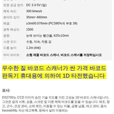
전원 공급 장치:
DC 3.3-5V (일)
해독 속도:
300 times/s
분야의 깊이:
35mm~460mm
해결:
≥3mil/0.076mm (PCS90%의 부호 39)
광학 해상도:
1500
광원:
눈에 보이는 빨간불, 625±10nm
스캔 모드:
수동, 지속, 자동 감
드롭 높이:
1.2m (4배)
소형 제품 바코드 스캐너
바코드 스캐너를 저장하십시오
하이 라이트:
,
우수한 질 바코드 스캐너가 싼 가격 바코드
판독기 휴대용에 의하여 1D 타전했습니다
묘사:
DS2700는 CCD 이미지 승인 기술 지도를 가진 고성능 1D 바코드 스캐너입니다.
그것은 쉽게 서류, 상품, 스크린 및 다른 매체 바코드를 읽을 수 있습니다. 제조, 창
고, 근수, 건강 관리, 소매 체인, 이동할 수 있는 지불, 급행 납품, 재고 관리, 음식
traceability, 자산 재고목록, 등에서 널리 이용되는